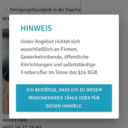
Reinigungsflüssigkeit in der Flasche
BERATEN LASSEN
HINWEIS
Unser Angebot richtet sich
ausschließlich an Firmen,
Gewerbetreibende, öffentliche
Einrichtungen und selbstständige
Freiberufler im Sinne des §14 BGB.
ICH BESTÄTIGE, DASS ICH ZU DIESEM
PERSONENKREIS ZÄHLE ODER FÜR
DIESEN HANDELE.
Jessica Felts
0651 46 27 79 80