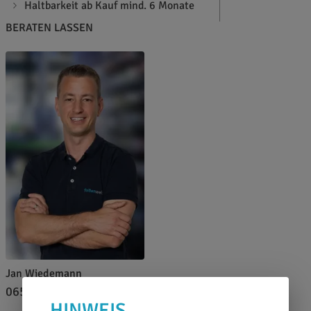
Haltbarkeit ab Kauf mind. 6 Monate
BERATEN LASSEN
Jan Wiedemann
0651 46 27 79 80
HINWEIS