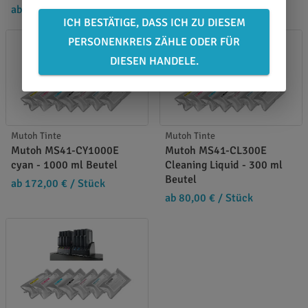
ab 172,00 €
/ Stück
ab 172,00 €
/ Stück
ICH BESTÄTIGE, DASS ICH ZU DIESEM
PERSONENKREIS ZÄHLE ODER FÜR
DIESEN HANDELE.
Mutoh Tinte
Mutoh Tinte
Mutoh MS41-CY1000E
Mutoh MS41-CL300E
cyan - 1000 ml Beutel
Cleaning Liquid - 300 ml
Beutel
ab 172,00 €
/ Stück
ab 80,00 €
/ Stück