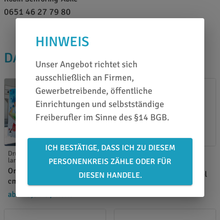
0651 46 27 79 80
HINWEIS
DAS PASST DAZU
Unser Angebot richtet sich
ausschließlich an Firmen,
Gewerbetreibende, öffentliche
Einrichtungen und selbstständige
Freiberufler im Sinne des §14 BGB.
ICH BESTÄTIGE, DASS ICH ZU DIESEM
Druckfolien Orajet mittel-
Mutoh Tinte
langfristig
PERSONENKREIS ZÄHLE ODER FÜR
Mutoh VJ-LSINK1-MA1LB
Orajet 3651G-010 - 137
magenta - 1000 ml Beutel
DIESEN HANDELE.
cm x 50 m
ab 115,00 €
/ Stück
ab 215,04 €
/ Rolle