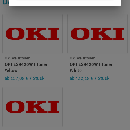
DAS PASST DAZU
Oki Weißtoner
Oki Weißtoner
OKI ES9420WT Toner
OKI ES9420WT Toner
Yellow
White
ab 157,08 €
/ Stück
ab 432,18 €
/ Stück