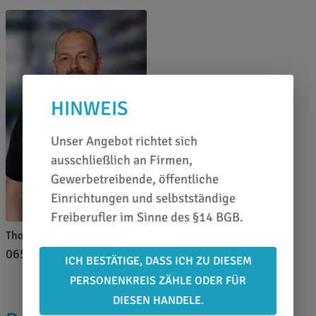
HINWEIS
Unser Angebot richtet sich
ausschließlich an Firmen,
Gewerbetreibende, öffentliche
Einrichtungen und selbstständige
Freiberufler im Sinne des §14 BGB.
Thomas Pfeffer
0651 46 27 79 80
ICH BESTÄTIGE, DASS ICH ZU DIESEM
PERSONENKREIS ZÄHLE ODER FÜR
DIESEN HANDELE.