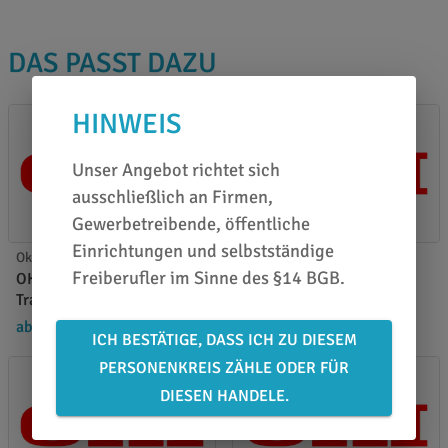
DAS PASST DAZU
HINWEIS
Unser Angebot richtet sich
ausschließlich an Firmen,
Gewerbetreibende, öffentliche
Einrichtungen und selbstständige
Oki Weißtoner
Oki Weißtoner
Freiberufler im Sinne des §14 BGB.
OKI Pro7411WT
OKI Pro7411WT Toner
Transportband
yellow
ab 160,30 €
/ Stück
ab 192,92 €
/ Stück
ICH BESTÄTIGE, DASS ICH ZU DIESEM
PERSONENKREIS ZÄHLE ODER FÜR
DIESEN HANDELE.