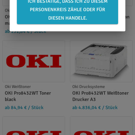
ICH BESTÄTIGE, DASS ICH ZU DIESEM
PERSONENKREIS ZÄHLE ODER FÜR
Oki Weißtoner
Oki Weißtoner
OKI Pro8432WT Toner
OKI Pro8432WT Toner cyan
DIESEN HANDELE.
magenta
ab 151,84 €
/ Stück
ab 151,84 €
/ Stück
Oki Weißtoner
Oki Drucksysteme
OKI Pro8432WT Toner
OKI Pro8432WT Weißtoner
black
Drucker A3
ab 84,94 €
/ Stück
ab 4.836,04 €
/ Stück