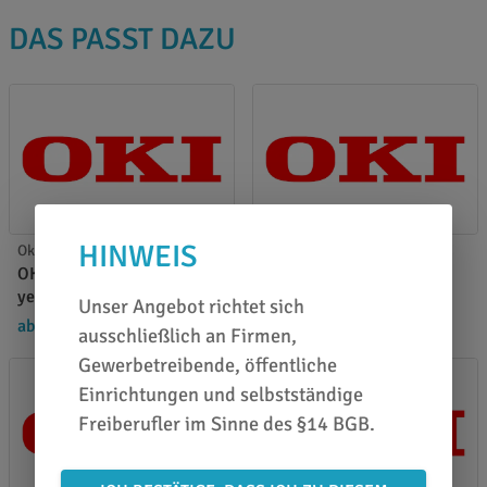
DAS PASST DAZU
HINWEIS
Oki Weißtoner
Oki Weißtoner
OKI Pro8432WT Toner
OKI Pro8432WT Toner
yellow
white
Unser Angebot richtet sich
ab 151,84 €
/ Stück
ab 196,59 €
/ Stück
ausschließlich an Firmen,
Gewerbetreibende, öffentliche
Einrichtungen und selbstständige
Freiberufler im Sinne des §14 BGB.