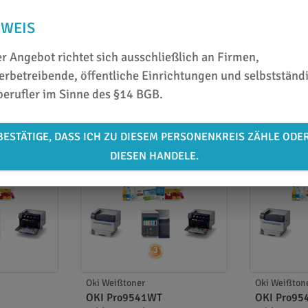
NWEIS
r Angebot richtet sich ausschließlich an Firmen,
rbetreibende, öffentliche Einrichtungen und selbstständ
berufler im Sinne des §14 BGB.
BESTÄTIGE, DASS ICH ZU DIESEM PERSONENKREIS ZÄHLE ODE
DIESEN HANDELE.
Oki Weißtoner
Oki Weißton
OKI Pro9541WT
OKI Pro9