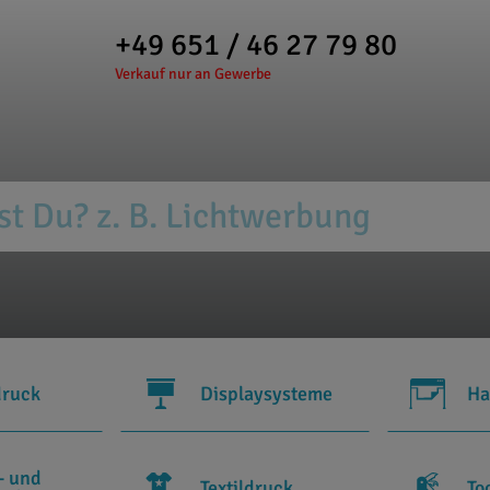
+49 651 / 46 27 79 80
Verkauf nur an Gewerbe
druck
Displaysysteme
Ha
- und
Textildruck
To