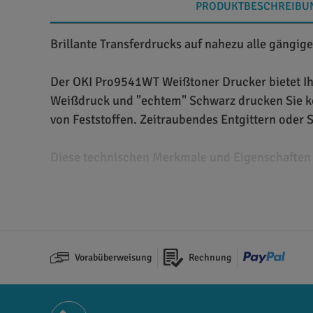
PRODUKTBESCHREIBU
Brillante Transferdrucks auf nahezu alle gäng
Der OKI Pro9541WT Weißtoner Drucker bietet Ihn
Weißdruck und "echtem" Schwarz drucken Sie kost
von Feststoffen. Zeitraubendes Entgittern oder 
Diese technischen Merkmale und Eigenschaften
Mit dem OKI Pro9541WT Weißtoner Drucker stellt
Gerät ist es möglich sowohl opakes Weiß und ech
Drucker die Möglichkeit echtes Schwarz (K) zu 
bei Grafiken und Texten zu erzielen. Der OKI Pr
Vorabüberweisung
Rechnung
kostengünstige und einfach zu handhabende Al
Weißtoner Drucker ist der Toner-Transferdruck au
möglich. Das Entgittern und Schneiden der Moti