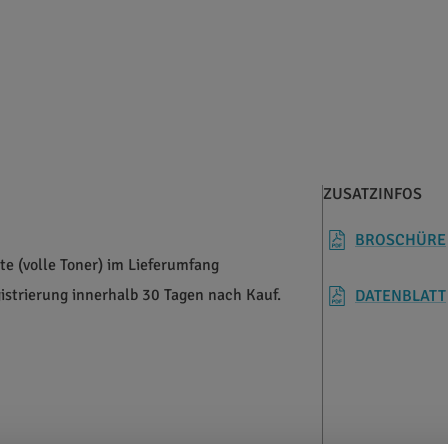
ZUSATZINFOS
BROSCHÜRE
te (volle Toner) im Lieferumfang
gistrierung innerhalb 30 Tagen nach Kauf.
DATENBLATT