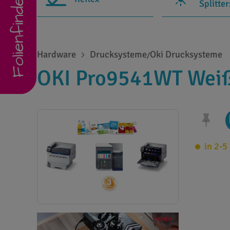
Folienfinder
Splitte
Hardware
Drucksysteme
Oki Drucksysteme
/
OKI Pro9541WT Weiß
in 2-5