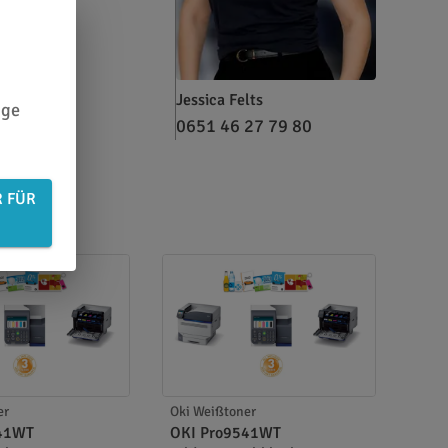
Jessica Felts
ige
0651 46 27 79 80
R FÜR
er
Oki Weißtoner
541WT
OKI Pro9541WT