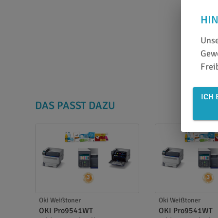
HI
Unse
Gewe
Frei
ICH 
DAS PASST DAZU
Oki Weißtoner
Oki Weißtoner
OKI Pro9541WT
OKI Pro9541WT