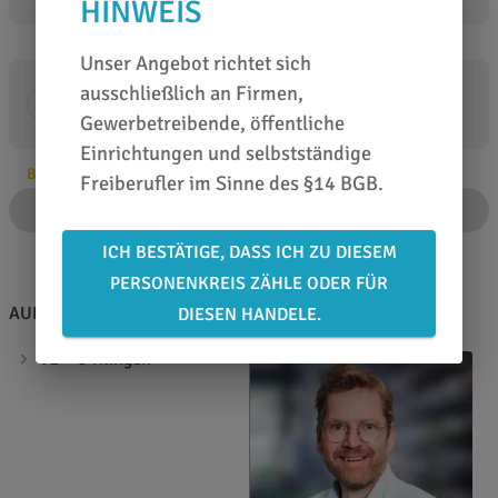
HINWEIS
Unser Angebot richtet sich
ausschließlich an Firmen,
VE
Gewerbetreibende, öffentliche
Einrichtungen und selbstständige
Bitte Anzahl angeben
Freiberufler im Sinne des §14 BGB.
IN DEN WARENKORB
ICH BESTÄTIGE, DASS ICH ZU DIESEM
PERSONENKREIS ZÄHLE ODER FÜR
AUF EINEN BLICK
BERATEN LASSEN
DIESEN HANDELE.
VE = 5 Klingen