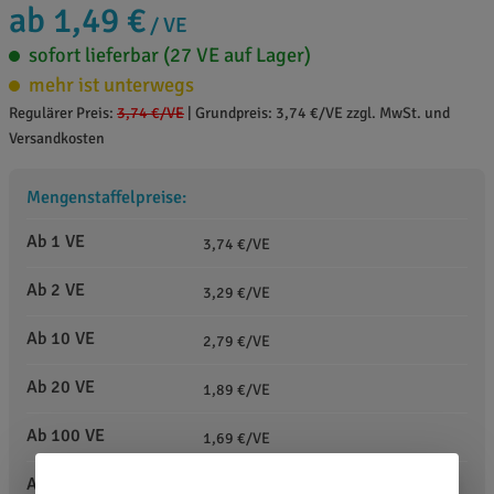
ab 1,49 €
/ VE
sofort lieferbar (27 VE auf Lager)
mehr ist unterwegs
Regulärer Preis:
3,74 €
/VE
|
Grundpreis: 3,74 €/VE zzgl. MwSt. und
Versandkosten
Mengenstaffelpreise:
Ab 1 VE
3,74 €/VE
Ab 2 VE
3,29 €/VE
Ab 10 VE
2,79 €/VE
Ab 20 VE
1,89 €/VE
Ab 100 VE
1,69 €/VE
Ab 200 VE
1,49 €/VE