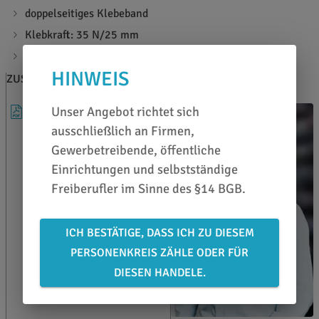
doppelseitiges Klebeband
Klebkraft: 35 N/25 mm
Materialstärke: 120 µ
HINWEIS
ZUSATZINFOS
BERATEN LASSEN
Unser Angebot richtet sich
DATENBLATT
ausschließlich an Firmen,
Gewerbetreibende, öffentliche
Einrichtungen und selbstständige
Freiberufler im Sinne des §14 BGB.
ICH BESTÄTIGE, DASS ICH ZU DIESEM
PERSONENKREIS ZÄHLE ODER FÜR
DIESEN HANDELE.