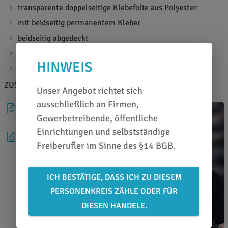
transparente doppelseitige Klebefolie aus Polyester
mit beidseitig permanentem Kleber
beidseitig abgedeckt
Klebkraft: 11 N/25 mm
HINWEIS
Materialstärke: 55µ
ZUSATZINFOS
BERATEN LASSEN
Unser Angebot richtet sich
ausschließlich an Firmen,
DATENBLATT
Gewerbetreibende, öffentliche
Einrichtungen und selbstständige
VERARBEITUNGSHINWEISE
Freiberufler im Sinne des §14 BGB.
ICH BESTÄTIGE, DASS ICH ZU DIESEM
PERSONENKREIS ZÄHLE ODER FÜR
DIESEN HANDELE.