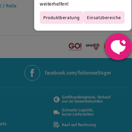
€
/ Rolle
facebook.com/folienwelt4gm
Großhandelspreise, Verkauf
nur an Gewerbekunden
Schnelle Logistik,
kurze Lieferzeiten
utz
Kauf auf Rechnung