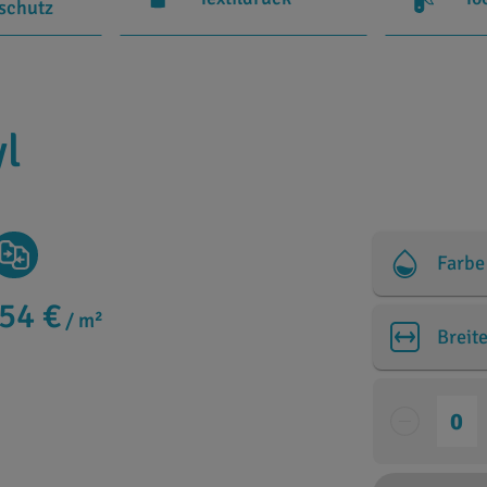
rschutz
yl
Farbe
,54 €
/ m²
Breit