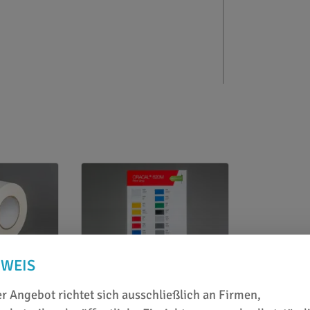
NWEIS
Farbkarten u. Farbfächer
te LT 122
Farbkarte Oracal 620M
r Angebot richtet sich ausschließlich an Firmen,
fertape
ab 3,64 €
/ Stück