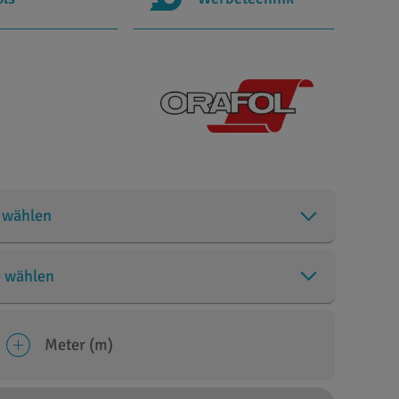
 wählen
e wählen
Meter (m)