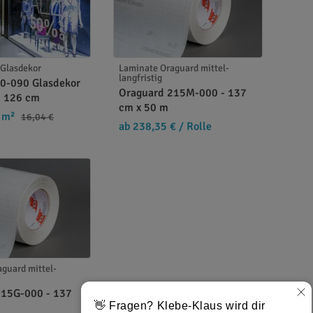
 Glasdekor
Laminate Oraguard mittel-
langfristig
0-090 Glasdekor
Oraguard 215M-000 - 137
 - 126 cm
cm x 50 m
 m²
16,04 €
ab 238,35 €
/ Rolle
guard mittel-
215G-000 - 137