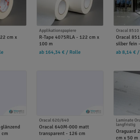
Applikationspapiere
Oracal 8510
122 cm x
R-Tape 4075RLA - 122 cm x
Oracal 851
100 m
silber fein
le
ab 164,34 €
/ Rolle
ab 8,14 €
/
Oracal 620/640
Laminate Ora
langfristig
 glänzend
Oracal 640M-000 matt
Oraguard 
6 cm
transparent - 126 cm
cm x 50 m