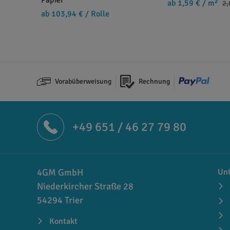
ab 1,59 €
/ m²
2,
ab 103,94 €
/ Rolle
Vorabüberweisung
Rechnung
+49 651 / 46 27 79 80
4GM GmbH
Un
Niederkircher Straße 28
54294 Trier
Kontakt