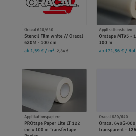
Oracal 620/640
Applikationsfolien
Stencil Film white // Oracal
Oratape MT95 - 
620M - 100 cm
100 m
ab 1,59 €
/ m²
ab 171,36 €
/ Rol
2,84 €
Applikationspapiere
Oracal 620/640
PROtape Paper Lite LT 122
Oracal 640G-000
cm x 100 m Transfertape
transparent - 12
Papier