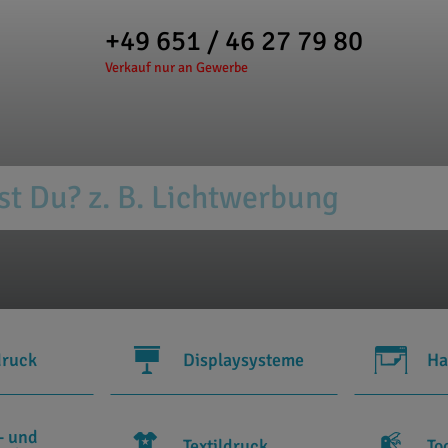
+49 651 / 46 27 79 80
Verkauf nur an Gewerbe
druck
Displaysysteme
Ha
- und
Textildruck
To