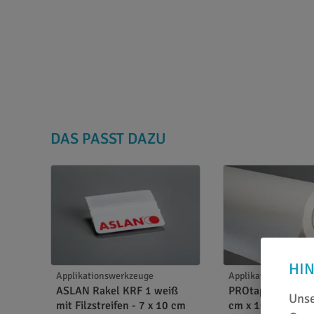
DAS PASST DAZU
HI
Applikationswerkzeuge
Applikationspapiere
ASLAN Rakel KRF 1 weiß
PROtape Paper Li
Unse
mit Filzstreifen - 7 x 10 cm
cm x 100 m Trans