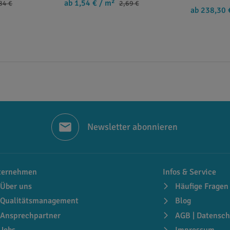
ab 1,54 €
/ m²
84 €
2,69 €
ab 238,30 
Newsletter abonnieren
ternehmen
Infos & Service
Über uns
Häufige Fragen
Qualitätsmanagement
Blog
Ansprechpartner
AGB | Datensch