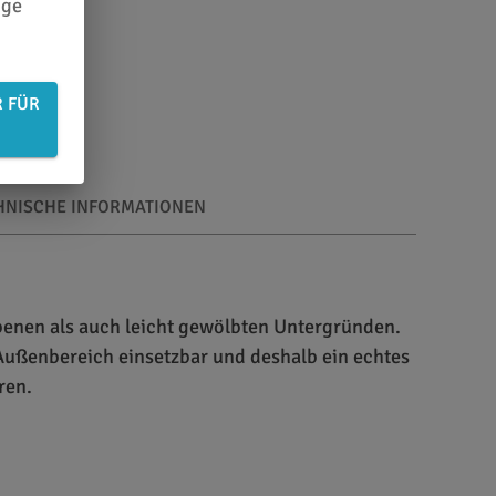
ige
R FÜR
HNISCHE INFORMATIONEN
ebenen als auch leicht gewölbten Untergründen.
d Außenbereich einsetzbar und deshalb ein echtes
ren.