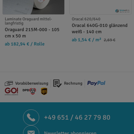
Laminate Oraguard mittel-
Oracal 620/640
langfristig
Oracal 640G-010 glänzend
Oraguard 215M-000 - 105
weiß - 140 cm
cm x 50 m
ab 1,54 €
/ m²
2,69 €
ab 182,94 €
/ Rolle
Vorabüberweisung
Rechnung
+49 651 / 46 27 79 80
Newsletter abonnieren