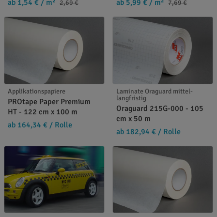
ab 1,54 €
/ m²
ab 5,99 €
/ m²
2,69 €
7,69 €
Applikationspapiere
Laminate Oraguard mittel-
langfristig
PROtape Paper Premium
Oraguard 215G-000 - 105
HT - 122 cm x 100 m
cm x 50 m
ab 164,34 €
/ Rolle
ab 182,94 €
/ Rolle