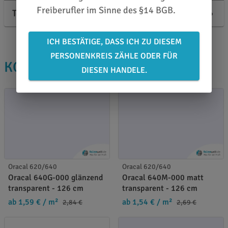
Freiberufler im Sinne des §14 BGB.
Technische Informationen
ICH BESTÄTIGE, DASS ICH ZU DIESEM
PERSONENKREIS ZÄHLE ODER FÜR
KOLLEGEN KAUFTEN AUCH
DIESEN HANDELE.
Oracal 620/640
Oracal 620/640
Oracal 640G-000 glänzend
Oracal 640M-000 matt
transparent - 126 cm
transparent - 126 cm
ab 1,59 €
/ m²
ab 1,54 €
/ m²
2,84 €
2,69 €