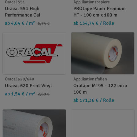
Oracal 551
Applikationspapiere
Oracal 551 High
PROtape Paper Premium
Performance Cal
HT - 100 cm x 100 m
ab 4,64 €
/ m²
ab 134,74 €
/ Rolle
5,74 €
Oracal 620/640
Applikationsfolien
Oracal 620 Print Vinyl
Oratape MT95 - 122 cm x
100 m
ab 1,54 €
/ m²
2,69 €
ab 171,36 €
/ Rolle