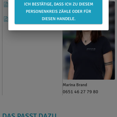
ICH BESTÄTIGE, DASS ICH ZU DIESEM
DATENBLATT
PERSONENKREIS ZÄHLE ODER FÜR
DIESEN HANDELE.
VERARBEITUNGSHINWEISE
Marina Brand
0651 46 27 79 80
DAS PASST DAZU