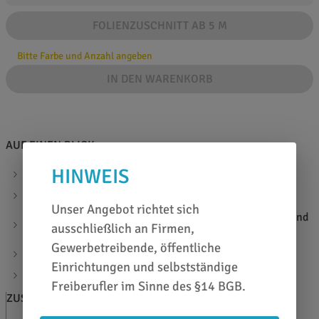
FOLIENZUSCHNITT AB 5 M
Bitte Farbe und Anzahl angeben
IN DEN WARENKORB
AUF EINEN BLICK
HINWEIS
gegossene PVC-Folie, Hochglanz-Glitter-Metallic
Haftklebstoff: Solvent Polyacrylat, permanent
Unser Angebot richtet sich
speziell entwickelt für Beschriftungen, Markierungen und
ausschließlich an Firmen,
Dekorationen
Gewerbetreibende, öffentliche
Haltbarkeit bei fachgerechter Verarbeitung: 5 Jahre
Einrichtungen und selbstständige
Stärke: 100µ
Freiberufler im Sinne des §14 BGB.
ZUSATZINFOS
BERATEN LASSEN