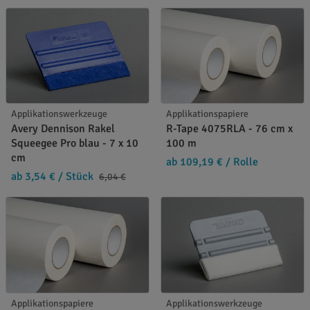
Applikationswerkzeuge
Applikationspapiere
Avery Dennison Rakel
R-Tape 4075RLA - 76 cm x
Squeegee Pro blau - 7 x 10
100 m
cm
ab 109,19 €
/ Rolle
ab 3,54 €
/ Stück
6,04 €
Applikationspapiere
Applikationswerkzeuge