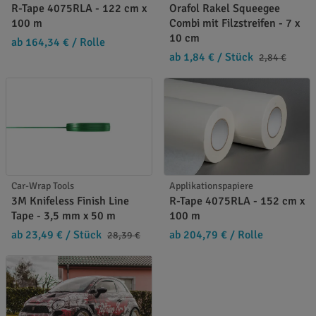
R-Tape 4075RLA - 122 cm x
Orafol Rakel Squeegee
100 m
Combi mit Filzstreifen - 7 x
10 cm
ab 164,34 €
/ Rolle
ab 1,84 €
/ Stück
2,84 €
Car-Wrap Tools
Applikationspapiere
3M Knifeless Finish Line
R-Tape 4075RLA - 152 cm x
Tape - 3,5 mm x 50 m
100 m
ab 23,49 €
/ Stück
ab 204,79 €
/ Rolle
28,39 €