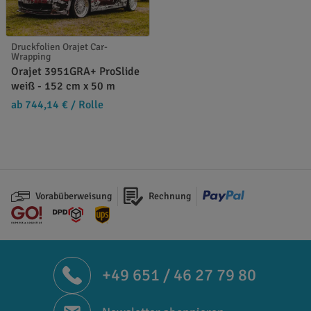
Druckfolien Orajet Car-
Wrapping
Orajet 3951GRA+ ProSlide
weiß - 152 cm x 50 m
ab 744,14 €
/ Rolle
Vorabüberweisung
Rechnung
+49 651 / 46 27 79 80