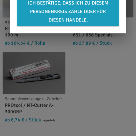
ICH BESTÄTIGE, DASS ICH ZU DIESEM
PERSONENKREIS ZÄHLE ODER FÜR
DIESEN HANDELE.
Applikationspapiere
Farbkarten u. Farbfächer
R-Tape 4050RLA - 122 cm x
Farbfächer Oracal 451 /
100 m
631 / 638 Specials
ab 164,34 €
/ Rolle
ab 27,89 €
/ Stück
Schneidewerkzeuge u. Zubehör
PROtool / NT-Cutter A-
300GRP
ab 6,74 €
/ Stück
7,44 €