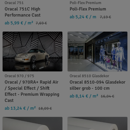
Oracal 751
Poli-Flex Premium
Oracal 751C High
Poli-Flex Premium
Performance Cast
ab 5,24 €
/ m
7,19 €
ab 5,99 €
/ m²
7,69 €
Oracal 970 / 975
Oracal 8510 Glasdekor
Oracal / 970RA+ Rapid Air
Oracal 8510-094 Glasdekor
/ Special Effect / Shift
silber grob - 100 cm
Effect - Premium Wrapping
ab 8,14 €
/ m²
16,04 €
Cast
ab 13,24 €
/ m²
18,09 €