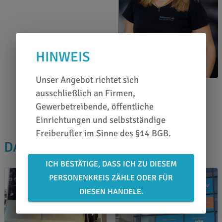
HINWEIS
Unser Angebot richtet sich
Jessica Felts
ausschließlich an Firmen,
0651 46 27 79 80
Gewerbetreibende, öffentliche
Einrichtungen und selbstständige
Freiberufler im Sinne des §14 BGB.
DAS PASST DAZU
ICH BESTÄTIGE, DASS ICH ZU DIESEM
PERSONENKREIS ZÄHLE ODER FÜR
DIESEN HANDELE.