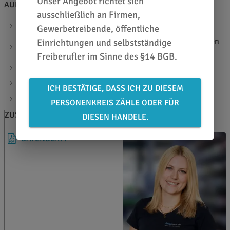
Unser Angebot richtet sich
AUF EINEN BLICK
ausschließlich an Firmen,
Glänzendes Laminat aus Teilpolymere PVC-Folie
Gewerbetreibende, öffentliche
Für den Schutz von Digitaldrucken und elektrostatischen
Einrichtungen und selbstständige
Drucken
Freiberufler im Sinne des §14 BGB.
Höchstwirksamem UV-Schutz
Transparente Oberfläche
ICH BESTÄTIGE, DASS ICH ZU DIESEM
Materialstärke: 70 µ
PERSONENKREIS ZÄHLE ODER FÜR
ZUSATZINFOS
BERATEN LASSEN
DIESEN HANDELE.
DATENBLATT