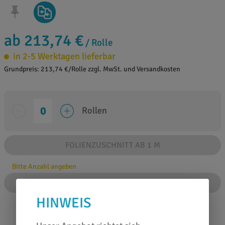
ab 213,74 €
/ Rolle
in 2-5 Werktagen lieferbar
Grundpreis: 213,74 €/Rolle zzgl. MwSt. und Versandkosten
Rollen
FOLIENZUSCHNITT AB 1 M
Bitte Anzahl angeben
IN DEN WARENKORB
HINWEIS