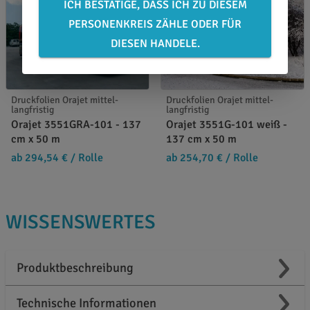
ICH BESTÄTIGE, DASS ICH ZU DIESEM
PERSONENKREIS ZÄHLE ODER FÜR
DIESEN HANDELE.
Druckfolien Orajet mittel-
Druckfolien Orajet mittel-
langfristig
langfristig
Orajet 3551GRA-101 - 137
Orajet 3551G-101 weiß -
cm x 50 m
137 cm x 50 m
ab 294,54 €
/ Rolle
ab 254,70 €
/ Rolle
WISSENSWERTES
Produktbeschreibung
Technische Informationen