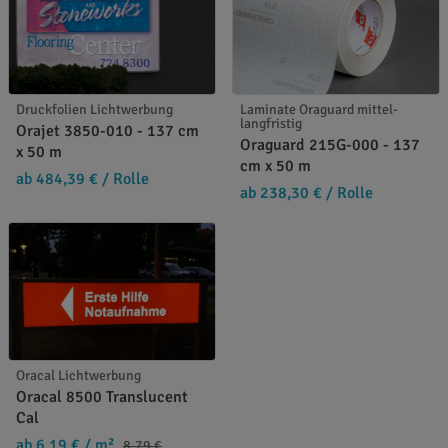
Druckfolien Lichtwerbung
Laminate Oraguard mittel-
langfristig
Orajet 3850-010 - 137 cm
Oraguard 215G-000 - 137
x 50 m
cm x 50 m
ab 484,39 €
/ Rolle
ab 238,30 €
/ Rolle
Oracal Lichtwerbung
Oracal 8500 Translucent
Cal
ab 6,19 €
/ m²
8,79 €