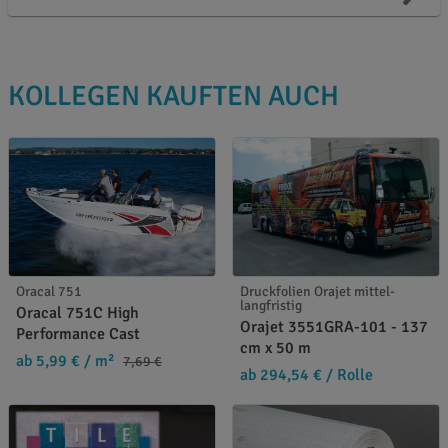
KOLLEGEN KAUFTEN AUCH
Oracal 751
Druckfolien Orajet mittel-
langfristig
Oracal 751C High
Orajet 3551GRA-101 - 137
Performance Cast
cm x 50 m
ab 5,99 €
/ m²
7,69 €
ab 294,54 €
/ Rolle