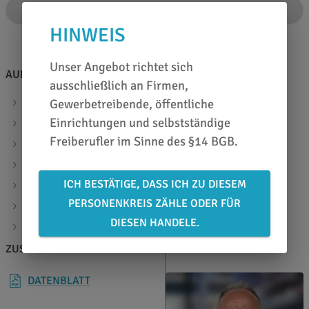
IN DEN WARENKORB
HINWEIS
Unser Angebot richtet sich
AUF EINEN BLICK
ausschließlich an Firmen,
Spezial Laminat aus PVC
Gewerbetreibende, öffentliche
Einrichtungen und selbstständige
mit geprägter, rutsch- und abriebfester Oberfläche
Freiberufler im Sinne des §14 BGB.
UV-Schutz und Schutz vor mechanischer Belastung
speziell für Fußbodengrafiken
ICH BESTÄTIGE, DASS ICH ZU DIESEM
höchste Belastbarkeit und lange Haltbarkeit
PERSONENKREIS ZÄHLE ODER FÜR
entspricht DIN V 18032-2
DIESEN HANDELE.
Materialstärke: 170µ
ZUSATZINFOS
BERATEN LASSEN
DATENBLATT