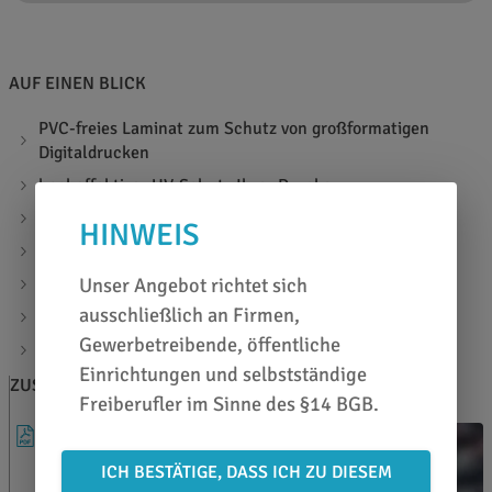
AUF EINEN BLICK
PVC-freies Laminat zum Schutz von großformatigen
Digitaldrucken
hocheffektiver UV-Schutz Ihrer Drucke
speziell für Car-Wrapping Anwendungen entwickelt
HINWEIS
transparente und glänzende Oberfläche
Unser Angebot richtet sich
lange Haltbarkeit im Außenbereich
ausschließlich an Firmen,
geeignete Druckfolie: Orajet 3981RA
Gewerbetreibende, öffentliche
Materialstärke: 50µ
Einrichtungen und selbstständige
ZUSATZINFOS
BERATEN LASSEN
Freiberufler im Sinne des §14 BGB.
DATENBLATT
ICH BESTÄTIGE, DASS ICH ZU DIESEM