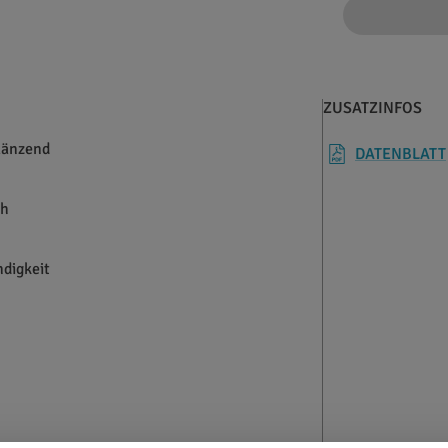
ZUSATZINFOS
länzend
DATENBLATT
ch
digkeit