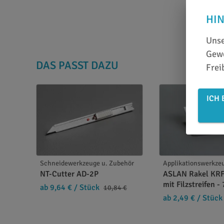
HI
Unse
Gewe
DAS PASST DAZU
Frei
ICH 
Schneidewerkzeuge u. Zubehör
Applikationswerkze
NT-Cutter AD-2P
ASLAN Rakel KRF
mit Filzstreifen -
ab 9,64 €
/ Stück
10,84 €
ab 2,49 €
/ Stück