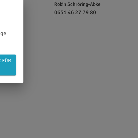
Robin Schröring-Abke
0651 46 27 79 80
ige
R FÜR