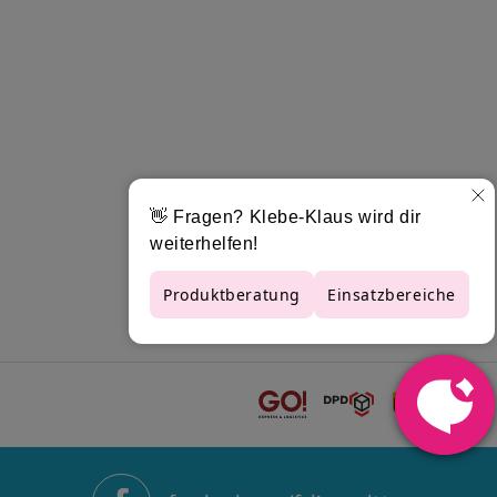
für langfristige Außenwerbung optimiert und
 um sie besser gegen äußere Einwirkungen zu
ckmedien sind beständig sowohl gegen Seewasser
 PVC-Folie zudem beständig gegen die meisten
eitung zeigt die Orajet 3105 Folienserie, was
jet 3105HT Digitaldruckfolie aus PVC zur
s Spezialprodukt beste Preise und kurze