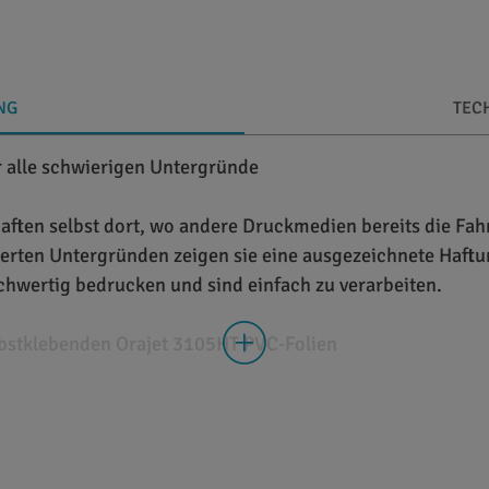
NG
TEC
r alle schwierigen Untergründe
haften selbst dort, wo andere Druckmedien bereits die Fah
rierten Untergründen zeigen sie eine ausgezeichnete Haf
chwertig bedrucken und sind einfach zu verarbeiten.
bstklebenden Orajet 3105HT PVC-Folien
lbst die höchsten Ansprüche professioneller Anwender mühel
 erstklassige, intensive und brillante Ergebnisse. Andere
dhaftung gewährleistet, sodass Die Orajet 3105HT Druckfo