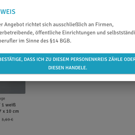
NWEIS
r Angebot richtet sich ausschließlich an Firmen,
rbetreibende, öffentliche Einrichtungen und selbstständ
berufler im Sinne des §14 BGB.
BESTÄTIGE, DASS ICH ZU DIESEM PERSONENKREIS ZÄHLE ODE
DIESEN HANDELE.
uge
 1 weiß
 7 x 10 cm
3,69 €