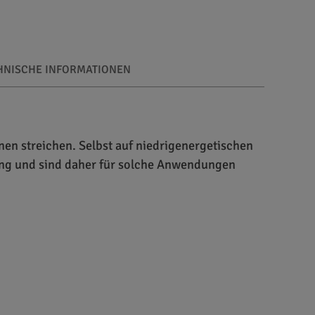
HNISCHE INFORMATIONEN
nen streichen. Selbst auf niedrigenergetischen
tung und sind daher für solche Anwendungen
os erfüllt. Einerseits zeigt sie beim Bedrucken
rseits ist sie mit einem speziellen permanenten
lie auf glatten wie strukturierten Untergründen