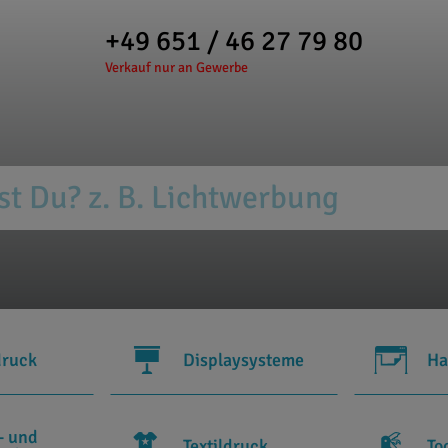
+49 651 / 46 27 79 80
Verkauf nur an Gewerbe
druck
Displaysysteme
Ha
- und
Textildruck
To