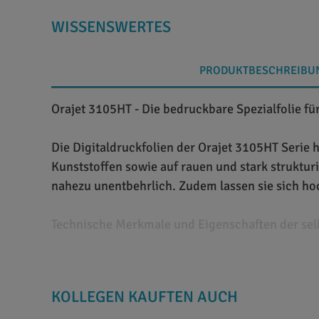
WISSENSWERTES
PRODUKTBESCHREIBU
Orajet 3105HT - Die bedruckbare Spezialfolie fü
Die Digitaldruckfolien der Orajet 3105HT Serie 
Kunststoffen sowie auf rauen und stark struktu
nahezu unentbehrlich. Zudem lassen sie sich ho
Technische Merkmale und Eigenschaften der sel
Orajet 3105 ist eine Hochleistungsfolie, die se
mit Solvent-, Latex- und UV-Tinten gleichermaßen
KOLLEGEN KAUFTEN AUCH
Kleber versehen, der eine hohe Anfangs- und En