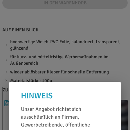
IN DEN WARENKORB
AUF EINEN BLICK
hochwertige Weich-PVC Folie, kalandriert, transparent,
glänzend
für kurz- und mittelfristige Werbemaßnahmen im
Außenbereich
wieder ablösbarer Kleber für schnelle Entfernung
Materialstärke: 100µ
ZUSATZINFOS
BERATEN LASSEN
HINWEIS
DATENBLATT
Unser Angebot richtet sich
ausschließlich an Firmen,
Gewerbetreibende, öffentliche