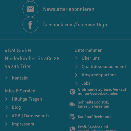
Newsletter abonnieren
facebook.com/folienwelt4gm
4GM GmbH
Unternehmen
Niederkircher Straße 28
Über uns
54294 Trier
Qualitätsmanagement
Ansprechpartner
Kontakt
Jobs
Großhandelspreise, Verkauf
Infos & Service
nur an Gewerbekunden
Häufige Fragen
Schnelle Logistik,
kurze Lieferzeiten
Blog
AGB | Datenschutz
Kauf auf Rechnung
Impressum
Profi-Service und