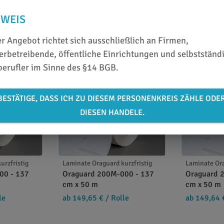
NWEIS
r Angebot richtet sich ausschließlich an Firmen,
rbetreibende, öffentliche Einrichtungen und selbstständ
berufler im Sinne des §14 BGB.
BESTÄTIGE, DASS ICH ZU DIESEM PERSONENKREIS ZÄHLE ODE
DIESEN HANDELE.
urzfristig
Laminate Oraguard kurzfristig
Laminate Ora
00 - 137
Oraguard 200M-000 - 137
Oraguard 
cm x 50 m
cm x 50 m
le
ab 149,65 €
/ Rolle
ab 149,64 