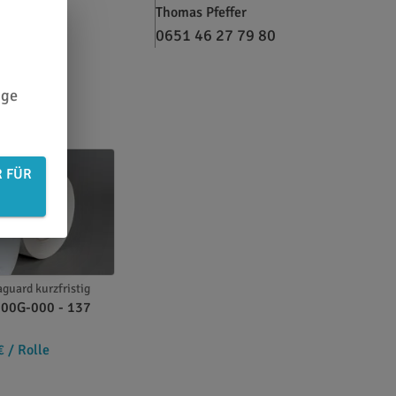
Thomas Pfeffer
0651 46 27 79 80
ige
R FÜR
guard kurzfristig
200G-000 - 137
€
/ Rolle