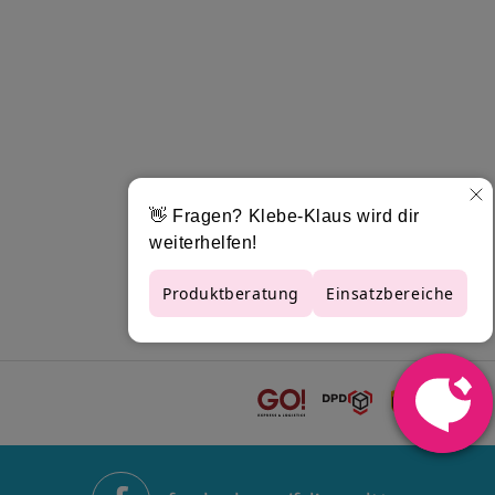
ien können im digitalen Inkjet-Druck individuell
ge. Sie erzielen damit stets brillante und
ie ist, auf Stahl verklebt, selbstverlöschend und
h zwischen -40 und +80°C. Bevor Sie die Orajet
ändig getrocknet sind. Orajet 3162 Folie ist in
önnen dadurch zahlreiche Anwendungsgebiete
 Folien der Orajet 3162 Serie in allen verfügbaren
stellers. Wählen Sie dabei stets aus