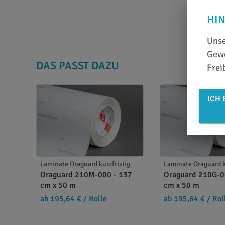
HI
Unse
Gewe
DAS PASST DAZU
Frei
ICH 
Laminate Oraguard kurzfristig
Laminate Oraguard k
Oraguard 210M-000 - 137
Oraguard 210G-0
cm x 50 m
cm x 50 m
ab 195,64 €
/ Rolle
ab 195,64 €
/ Rol