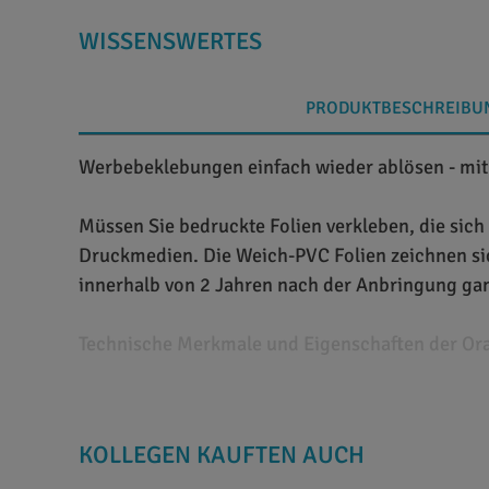
WISSENSWERTES
PRODUKTBESCHREIBU
Werbebeklebungen einfach wieder ablösen - mit 
Müssen Sie bedruckte Folien verkleben, die sich
Druckmedien. Die Weich-PVC Folien zeichnen sic
innerhalb von 2 Jahren nach der Anbringung ga
Technische Merkmale und Eigenschaften der Ora
Bei diesen Digitaldruckfolien handelt es sich u
kurz- und mittelfristige Verwendung im Außenb
KOLLEGEN KAUFTEN AUCH
Haltbarkeit der Folie beträgt im Außenbereich 