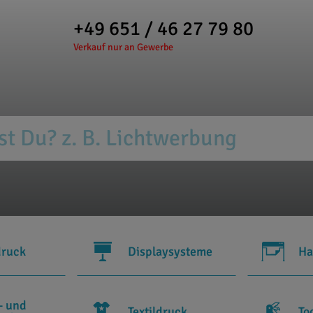
+49 651 / 46 27 79 80
Verkauf nur an Gewerbe
druck
Displaysysteme
Ha
- und
Textildruck
To