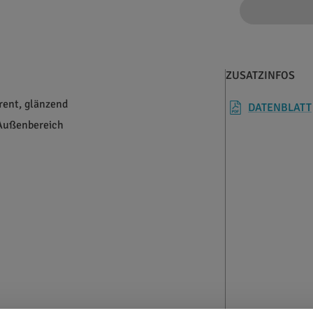
ZUSATZINFOS
rent, glänzend
DATENBLATT
 Außenbereich