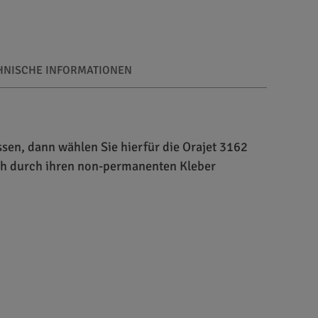
HNISCHE INFORMATIONEN
ssen, dann wählen Sie hierfür die Orajet 3162
ich durch ihren non-permanenten Kleber
0 mm. Sie wurden vom Hersteller Orafol für die
und Schaufensterwerbung geeignet. Die
änkungen unterliegt. Durch Laminieren mit