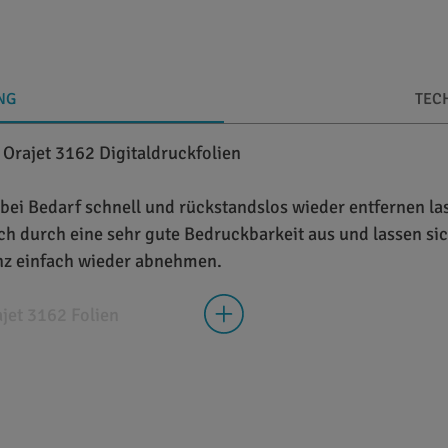
NG
TEC
Orajet 3162 Digitaldruckfolien
 bei Bedarf schnell und rückstandslos wieder entfernen la
h durch eine sehr gute Bedruckbarkeit aus und lassen s
nz einfach wieder abnehmen.
jet 3162 Folien
m kalandrierte Weich-PVC Folien mit einer Stärke von 0,10
ereich entwickelt und sind unter anderem für Fahrzeug- 
bis zu 4 Jahre, während sie im Innenbereich kaum Einschr