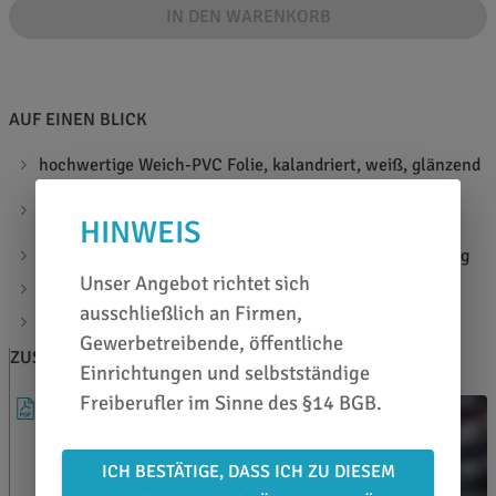
IN DEN WARENKORB
AUF EINEN BLICK
hochwertige Weich-PVC Folie, kalandriert, weiß, glänzend
für kurz- und mittelfristige Werbemaßnahmen im
Außenbereich
HINWEIS
wieder ablösbarer grauer Kleber für schnelle Entfernung
Unser Angebot richtet sich
mit Luftkanälen, für eine einfache Applikation
ausschließlich an Firmen,
Materialstärke: 100µ
Gewerbetreibende, öffentliche
ZUSATZINFOS
BERATEN LASSEN
Einrichtungen und selbstständige
Freiberufler im Sinne des §14 BGB.
DATENBLATT
ICH BESTÄTIGE, DASS ICH ZU DIESEM