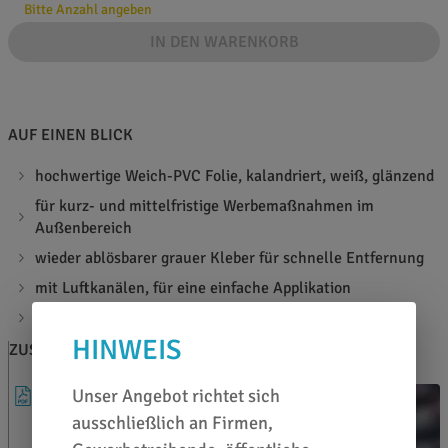
Bitte Anzahl angeben
IN DEN WARENKORB
AUF EINEN BLICK
hochwertige Weich-PVC Folie, kalandriert, weiß, glänzend
für kurz- und mittelfristige Werbemaßnahmen im
Außenbereich
wieder ablösbarer grauer Kleber für schnelle Entfernung
mit Luftkanälen, für eine einfache Applikation
Materialstärke: 100µ
HINWEIS
ZUSATZINFOS
BERATEN LASSEN
Unser Angebot richtet sich
DATENBLATT
ausschließlich an Firmen,