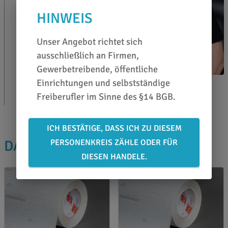
HINWEIS
Unser Angebot richtet sich
ausschließlich an Firmen,
Gewerbetreibende, öffentliche
Einrichtungen und selbstständige
Karl Lieberz
Freiberufler im Sinne des §14 BGB.
0651 46 27 79 80
ICH BESTÄTIGE, DASS ICH ZU DIESEM
PERSONENKREIS ZÄHLE ODER FÜR
DAS PASST DAZU
DIESEN HANDELE.