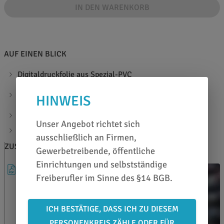
IN DEN WARENKORB
AUF EINEN BLICK
Digitaldruckfolie aus Spezial-PVC
speziell für mittelfristige Außenwerbung in großen
HINWEIS
Formaten
geeignet für ebene und leicht gewölbte Untergründe
Unser Angebot richtet sich
Materialstärke: 100µ
ausschließlich an Firmen,
ZUSATZINFOS
BERATEN LASSEN
Gewerbetreibende, öffentliche
Einrichtungen und selbstständige
DATENBLATT
Freiberufler im Sinne des §14 BGB.
ICH BESTÄTIGE, DASS ICH ZU DIESEM
PERSONENKREIS ZÄHLE ODER FÜR