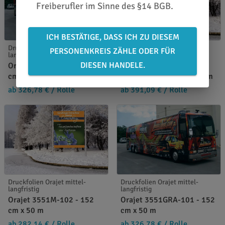
Freiberufler im Sinne des §14 BGB.
ICH BESTÄTIGE, DASS ICH ZU DIESEM
Druckfolien Orajet mittel-
Druckfolien Orajet mittel-
PERSONENKREIS ZÄHLE ODER FÜR
langfristig
langfristig
DIESEN HANDELE.
Orajet 3551MRA-102 - 152
Orajet 3551MRA+ Pro
cm x 50 m
Slide-102 - 152 cm x 50 m
ab 326,78 €
/ Rolle
ab 391,09 €
/ Rolle
Druckfolien Orajet mittel-
Druckfolien Orajet mittel-
langfristig
langfristig
Orajet 3551M-102 - 152
Orajet 3551GRA-101 - 152
cm x 50 m
cm x 50 m
ab 282,14 €
/ Rolle
ab 326,78 €
/ Rolle