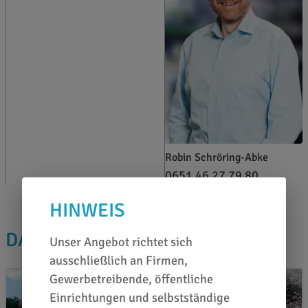
Robin Schröring-Abke
0651 46 27 79 80
HINWEIS
DAS PASST DAZU
Unser Angebot richtet sich
ausschließlich an Firmen,
Gewerbetreibende, öffentliche
Einrichtungen und selbstständige