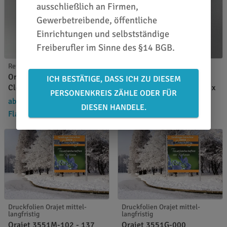
ausschließlich an Firmen,
Gewerbetreibende, öffentliche
Einrichtungen und selbstständige
Freiberufler im Sinne des §14 BGB.
Reinigung u. Entfernung
Applikationswerkzeuge
Orafol Pre-Wrap Surface
Orafol Rakel Squeegee
ICH BESTÄTIGE, DASS ICH ZU DIESEM
Cleaner - 1 ltr.
Combi mit Filzstreifen - 7 x
PERSONENKREIS ZÄHLE ODER FÜR
10 cm
ab 13,24 €
/
DIESEN HANDELE.
ab 1,84 €
/ Stück
2,84 €
Flaschen
16,69 €
Druckfolien Orajet mittel-
Druckfolien Orajet mittel-
langfristig
langfristig
Orajet 3551M-102 - 137
Orajet 3551G-000