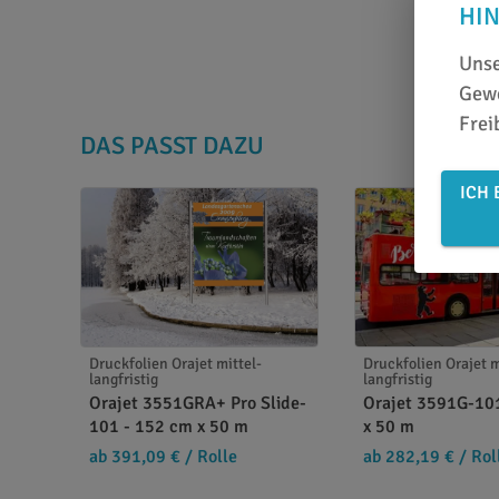
HI
Unse
Gewe
Frei
DAS PASST DAZU
ICH 
Druckfolien Orajet mittel-
Druckfolien Orajet m
langfristig
langfristig
Orajet 3551GRA+ Pro Slide-
Orajet 3591G-10
101 - 152 cm x 50 m
x 50 m
ab 391,09 €
/ Rolle
ab 282,19 €
/ Rol