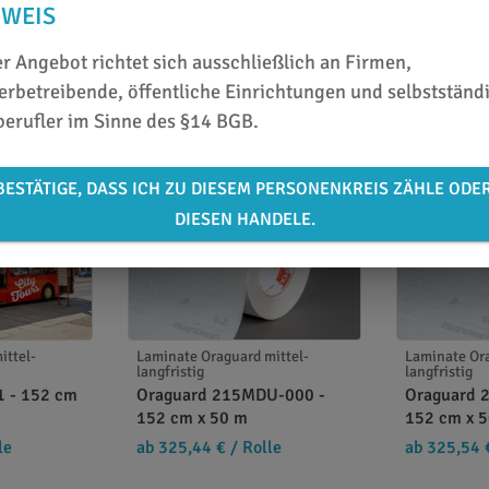
NWEIS
r Angebot richtet sich ausschließlich an Firmen,
rbetreibende, öffentliche Einrichtungen und selbstständ
berufler im Sinne des §14 BGB.
BESTÄTIGE, DASS ICH ZU DIESEM PERSONENKREIS ZÄHLE ODE
DIESEN HANDELE.
ittel-
Laminate Oraguard mittel-
Laminate Ora
langfristig
langfristig
1 - 152 cm
Oraguard 215MDU-000 -
Oraguard 
152 cm x 50 m
152 cm x 
le
ab 325,44 €
/ Rolle
ab 325,54 