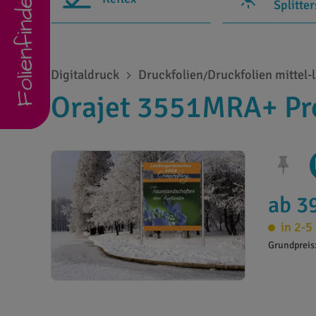
Folienfinder
Splitte
Digitaldruck
Druckfolien
Druckfolien mittel-l
/
Orajet 3551MRA+ Pro
ab 3
in 2-5
Grundpreis