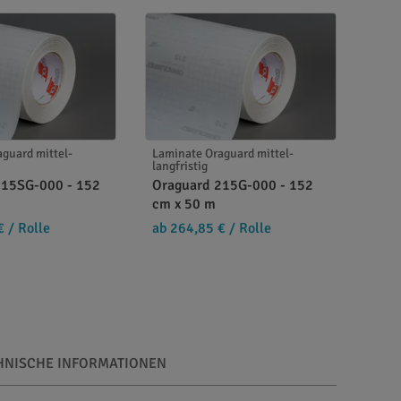
guard mittel-
Laminate Oraguard mittel-
langfristig
215SG-000 - 152
Oraguard 215G-000 - 152
cm x 50 m
€
/ Rolle
ab 264,85 €
/ Rolle
HNISCHE INFORMATIONEN