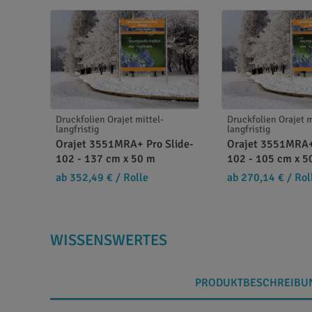
Druckfolien Orajet mittel-
Druckfolien Orajet m
langfristig
langfristig
Orajet 3551MRA+ Pro Slide-
Orajet 3551MRA+
102 - 137 cm x 50 m
102 - 105 cm x 5
ab 352,49 €
/ Rolle
ab 270,14 €
/ Rol
WISSENSWERTES
PRODUKTBESCHREIBU