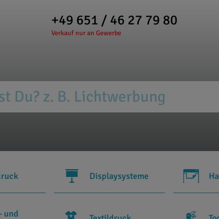
+49 651 / 46 27 79 80
Verkauf nur an Gewerbe
druck
Displaysysteme
Ha
- und
Textildruck
To