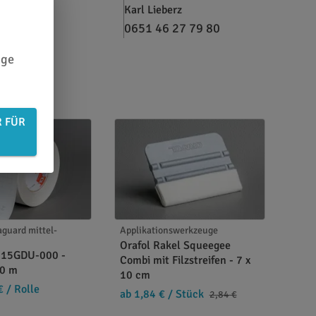
Karl Lieberz
0651 46 27 79 80
ige
R FÜR
guard mittel-
Applikationswerkzeuge
Orafol Rakel Squeegee
215GDU-000 -
Combi mit Filzstreifen - 7 x
50 m
10 cm
€
/ Rolle
ab 1,84 €
/ Stück
2,84 €