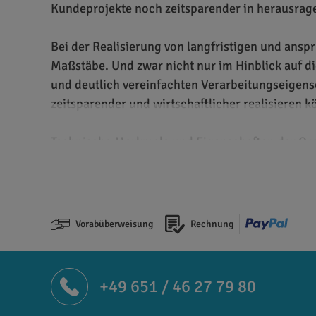
Kundeprojekte noch zeitsparender in herausrage
Bei der Realisierung von langfristigen und an
Maßstäbe. Und zwar nicht nur im Hinblick auf d
und deutlich vereinfachten Verarbeitungseigens
zeitsparender und wirtschaftlicher realisieren k
Technische Merkmale und Eigenschaften der Ora
Orajet 3551RA+ ProSlide ist eine gegossene po
entwickelt wurde. Sie kann unter anderem auf 
verklebt werden. Die Folie ist in Weiß und wahlw
Vorabüberweisung
Rechnung
Solvent-Tinten sowie mit UV-härtenden und Latex
Verklebung aus. Einerseits ist sie mit einem Luf
Andererseits bietet sie die neuartige ProSlide 
+49 651 / 46 27 79 80
Applikation wesentlich einfacher repositioniere