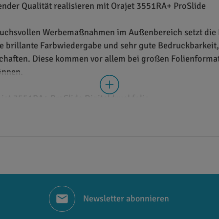
nder Qualität realisieren mit Orajet 3551RA+ ProSlide
spruchsvollen Werbemaßnahmen im Außenbereich setzt die 
ie brillante Farbwiedergabe und sehr gute Bedruckbarkeit
chaften. Diese kommen vor allem bei großen Folienformat
önnen.
jet 3551RA+ ProSlide Digitaldruckfolie
lymere PVC-Folie, die eigens für die Verwirklichung lan
Fahrzeugen und Wasserfahrzeugen sowie nahezu allen and
eise mit matter oder glänzender Oberfläche erhältlich. Si
tinten. Die im Außenbereich bis zu 7 Jahre haltbare Folie
tkanalkleber ausgerüstet, der ein schnelles, blasenfreies
Technologie. Diese gewährleistet eine geringere Anfangsha
Newsletter abonnieren
n lässt. Zudem weist 70 Mikron starke Digitaldruckfolie 