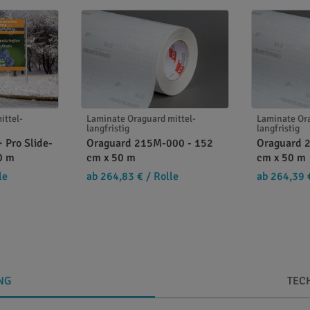
ittel-
Laminate Oraguard mittel-
Laminate Ora
langfristig
langfristig
 Pro Slide-
Oraguard 215M-000 - 152
Oraguard 
0 m
cm x 50 m
cm x 50 m
le
ab 264,83 €
/ Rolle
ab 264,39 
NG
TEC