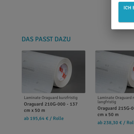
ICH 
DAS PASST DAZU
Laminate Oraguard kurzfristig
Laminate Oraguard m
langfristig
Oraguard 210G-000 - 137
Oraguard 215G-0
cm x 50 m
cm x 50 m
ab 195,64 €
/ Rolle
ab 238,30 €
/ Rol