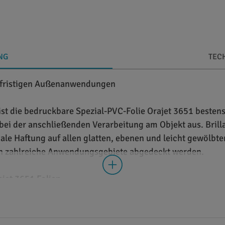
NG
TEC
ttelfristigen Außenanwendungen
st die bedruckbare Spezial-PVC-Folie Orajet 3651 bestens 
i der anschließenden Verarbeitung am Objekt aus. Brillan
ale Haftung auf allen glatten, ebenen und leicht gewölb
en zahlreiche Anwendungsgebiete abgedeckt werden.
jet 3651 Folien
3651 in den beiden Farbvarianten Weiß und Transparent zur
äche erhältlich. Diese lassen sich alle gleichermaßen gut