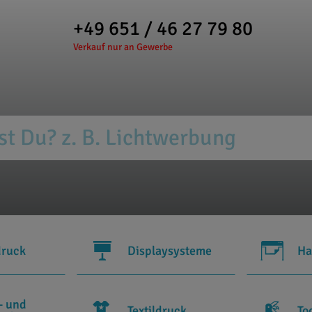
+49 651 / 46 27 79 80
Verkauf nur an Gewerbe
druck
Displaysysteme
Ha
- und
Textildruck
To