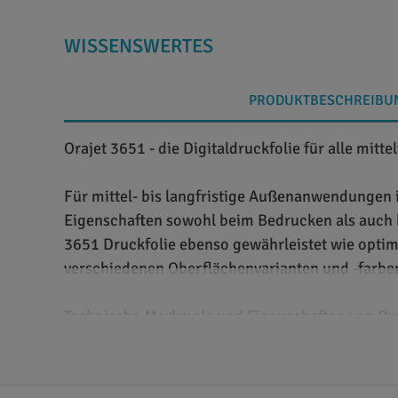
WISSENSWERTES
PRODUKTBESCHREIBU
Orajet 3651 - die Digitaldruckfolie für alle mi
Für mittel- bis langfristige Außenanwendungen i
Eigenschaften sowohl beim Bedrucken als auch be
3651 Druckfolie ebenso gewährleistet wie optim
verschiedenen Oberflächenvarianten und -farb
Technische Merkmale und Eigenschaften von Ora
Orafol stellt die bedruckbare PVC-Folie Orajet 
glänzender, seidenglänzender oder matter Oberfl