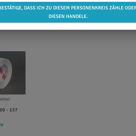
BESTÄTIGE, DASS ICH ZU DIESEM PERSONENKREIS ZÄHLE ODE
DIESEN HANDELE.
ittel-
00 - 137
le