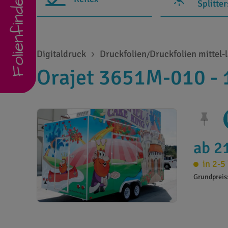
Folienfinder
Splitte
Digitaldruck
Druckfolien
Druckfolien mittel-l
/
Orajet 3651M-010 - 
ab 2
in 2-5
Grundpreis