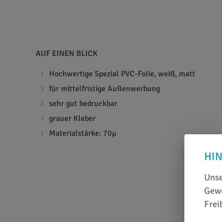
AUF EINEN BLICK
Hochwertige Spezial PVC-Folie, weiß, matt
für mittelfristige Außenwerbung
sehr gut bedruckbar
grauer Kleber
Materialstärke: 70µ
HI
Unse
Gewe
Frei