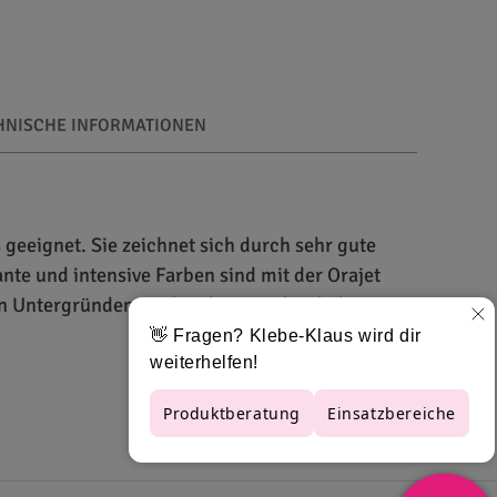
HNISCHE INFORMATIONEN
geeignet. Sie zeichnet sich durch sehr gute
te und intensive Farben sind mit der Orajet
ten Untergründen. Zudem können durch die
 Verfügung. Beide Farben sind jeweils mit
 mit lösungsmittelbasierten Tinten sowie Latex-