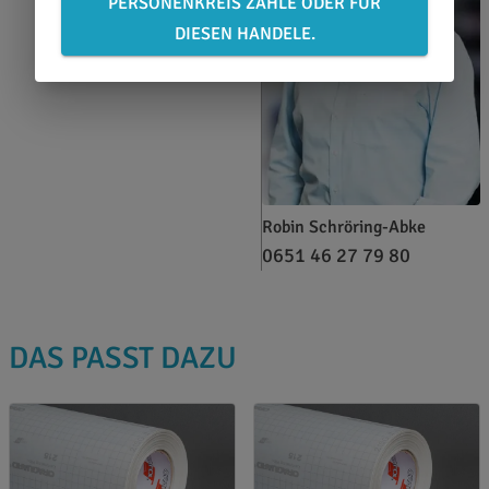
PERSONENKREIS ZÄHLE ODER FÜR
DIESEN HANDELE.
Robin Schröring-Abke
0651 46 27 79 80
DAS PASST DAZU