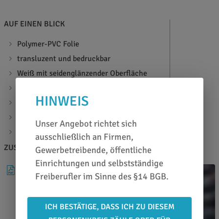
AUF EINEN BLICK
Polymer-PVC Folie
transluzent und bedruckbar
Weiß mit seidenglänzender Oberfläche
für langfristige Leuchtwerbung
HINWEIS
individuell bedruckbar mit zahlreichen Tinten
permanent haftender, transparenter Kleber
Unser Angebot richtet sich
Materialstärke: 80µ
ausschließlich an Firmen,
ZUSATZINFOS
BERATEN LASSEN
Gewerbetreibende, öffentliche
Einrichtungen und selbstständige
DATENBLATT
Freiberufler im Sinne des §14 BGB.
ICH BESTÄTIGE, DASS ICH ZU DIESEM