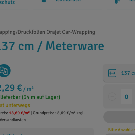
rschutz
rapping
Druckfolien Orajet Car-Wrapping
/
137 cm / Meterware
137 
2,29 €
/ m²
 lieferbar (34 m auf Lager)
st unterwegs
reis:
18,69 €
/m²
|
Grundpreis: 18,69 €/m² zzgl.
Versandkosten
Bitte Anzahl 