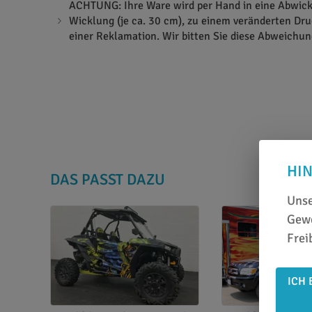
ACHTUNG: Ihre Ware wird per Hand in eine Abwicke
Wicklung (je ca. 30 cm), zu einem veränderten Dru
einer Reklamation. Wir bitten Sie diese Abweichun
HI
DAS PASST DAZU
Unse
Gewe
Frei
ICH 