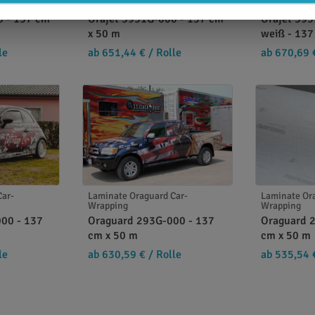
Car-Wrapping
Druckfolien Orajet Car-Wrapping
Druckfolien 
0 - 137 cm
Orajet 3951G-000 - 137 cm
Orajet 39
x 50 m
weiß - 137
le
ab 651,44 €
/ Rolle
ab 670,69 
Car-
Laminate Oraguard Car-
Laminate Or
Wrapping
Wrapping
00 - 137
Oraguard 293G-000 - 137
Oraguard 
cm x 50 m
cm x 50 m
le
ab 630,59 €
/ Rolle
ab 535,54 