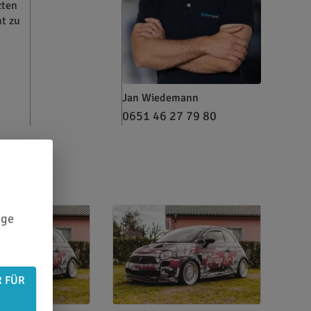
zten
ht zu
Jan Wiedemann
0651 46 27 79 80
ige
R FÜR