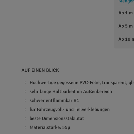
Mengens
Ab 1 m
Ab 5 m
Ab 10 
AUF EINEN BLICK
Hochwertige gegossene PVC-Folie, transparent, g
sehr lange Haltbarkeit im Außenbereich
schwer entflammbar B1
für Fahrzeugvoll- und Teilverklebungen
beste Dimensionsstabilität
Materialstärke: 55µ