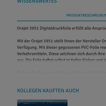
WISSENSWERTES
PRODUKTBESCHREIBU
Orajet 3951 Digitaldruckfolie erfüllt alle Anspr
Mit der Orajet 3951 stellt Ihnen der Herstelle
Verfügung. Mit dieser gegossenen PVC-Folie rea
Verkehrsmitteln. Diese zeichnen sich durch ihr
aus. Die Folie haftet selbst in tiefen Sicken un
Technische Eigenschaften und Merkmale der Or
Das Druckmedium ist eine PVC-Folie in gegossen
KOLLEGEN KAUFTEN AUCH
entsteht. Rückseitig ist die Folie mit einem gra
3951 eignet sich Fahrzeugvollverklebung sowie 
werden. Hierfür verwenden Sie nach Wahl entwede