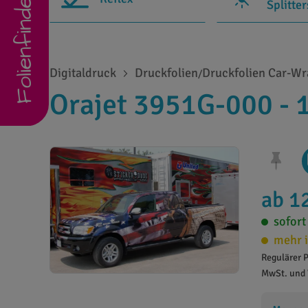
Folienfinder
Splitte
Digitaldruck
Druckfolien
Druckfolien Car-W
/
Orajet 3951G-000 - 
ab 1
sofort
mehr i
Regulärer P
MwSt. und 