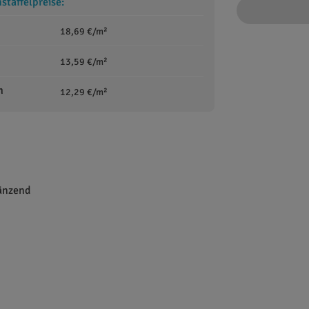
taffelpreise:
18,69 €/m²
13,59 €/m²
m
12,29 €/m²
länzend