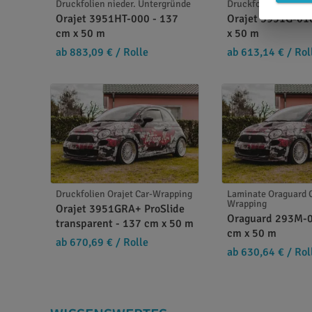
Druckfolien nieder. Untergründe
Druckfolien Orajet 
Orajet 3951HT-000 - 137
Orajet 3951G-01
cm x 50 m
x 50 m
ab 883,09 €
/ Rolle
ab 613,14 €
/ Rol
Druckfolien Orajet Car-Wrapping
Laminate Oraguard 
Wrapping
Orajet 3951GRA+ ProSlide
Oraguard 293M-0
transparent - 137 cm x 50 m
cm x 50 m
ab 670,69 €
/ Rolle
ab 630,64 €
/ Rol