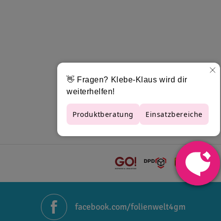
erklebung hat es seine Endhaftung erreicht.
 schwächere Säuren, Salze und Alkale. Orajet
it der Veredelung mit einem Laminat der Oraguard
ng bis zu 10 Jahre, die transparente Variante
n Varianten der selbstklebenden und
 fabrikfrischer Spitzenqualität zu besonders
facebook.com/folienwelt4gm