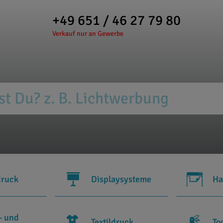
+49 651 / 46 27 79 80
Verkauf nur an Gewerbe
druck
Displaysysteme
Ha
- und
Textildruck
To