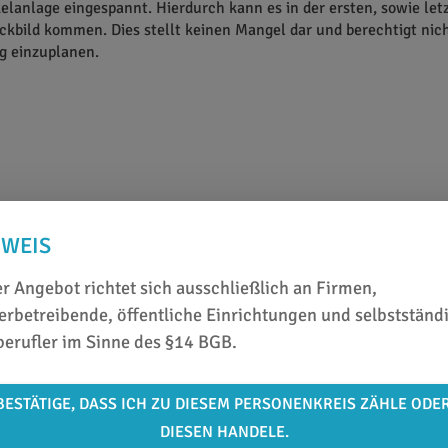
lanlage eingespannt. Hierdurch kann es in der ersten, sowie let
ckbild kommen. Dies stellt keinen Mangel dar und berechtigt nic
g einzuplanen.
NWEIS
r Angebot richtet sich ausschließlich an Firmen,
rbetreibende, öffentliche Einrichtungen und selbstständ
berufler im Sinne des §14 BGB.
BESTÄTIGE, DASS ICH ZU DIESEM PERSONENKREIS ZÄHLE ODE
DIESEN HANDELE.