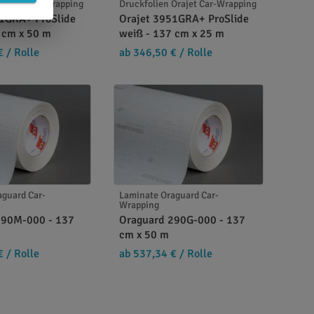
Orajet Car-Wrapping
Druckfolien Orajet Car-Wrapping
51GRA+ ProSlide
Orajet 3951GRA+ ProSlide
 cm x 50 m
weiß - 137 cm x 25 m
€
/ Rolle
ab 346,50 €
/ Rolle
aguard Car-
Laminate Oraguard Car-
Wrapping
290M-000 - 137
Oraguard 290G-000 - 137
cm x 50 m
€
/ Rolle
ab 537,34 €
/ Rolle