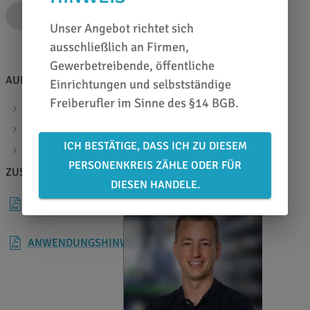
IN DEN WARENKORB
Unser Angebot richtet sich
ausschließlich an Firmen,
Gewerbetreibende, öffentliche
AUF EINEN BLICK
Einrichtungen und selbstständige
Freiberufler im Sinne des §14 BGB.
reflektierend/fluoreszierend rot/gelb
TPESC-B 13223
ICH BESTÄTIGE, DASS ICH ZU DIESEM
keine Kantenversiegelung notwendig
PERSONENKREIS ZÄHLE ODER FÜR
ZUSATZINFOS
BERATEN LASSEN
DIESEN HANDELE.
DATENBLATT
ANWENDUNGSHINWEISE