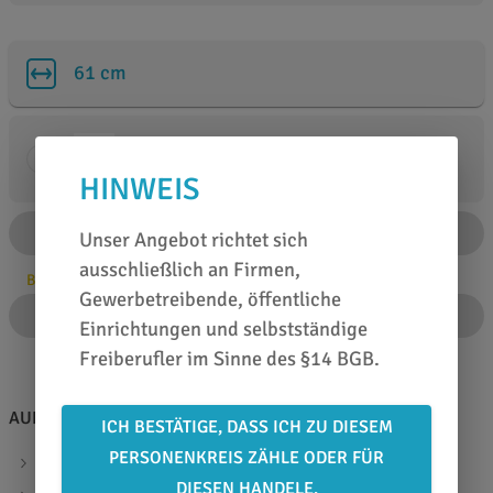
61 cm
Meter (m)
HINWEIS
FOLIENZUSCHNITT AB 5 M
Unser Angebot richtet sich
ausschließlich an Firmen,
Bitte Anzahl angeben
Gewerbetreibende, öffentliche
IN DEN WARENKORB
Einrichtungen und selbstständige
Freiberufler im Sinne des §14 BGB.
AUF EINEN BLICK
ICH BESTÄTIGE, DASS ICH ZU DIESEM
PERSONENKREIS ZÄHLE ODER FÜR
reflektierend/fluoreszierend rot/gelb
DIESEN HANDELE.