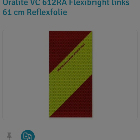
Oralite VC 612RA Flexibright links
61 cm Reflexfolie