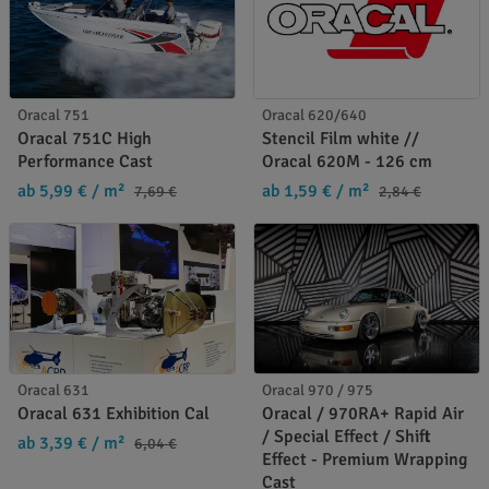
Oracal 751
Oracal 620/640
Oracal 751C High
Stencil Film white //
Performance Cast
Oracal 620M - 126 cm
ab 5,99 €
/ m²
ab 1,59 €
/ m²
7,69 €
2,84 €
Oracal 631
Oracal 970 / 975
Oracal 631 Exhibition Cal
Oracal / 970RA+ Rapid Air
/ Special Effect / Shift
ab 3,39 €
/ m²
6,04 €
Effect - Premium Wrapping
Cast