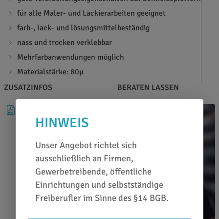
für alle Maler- und Lackierarbeiten geeignet
farb-, lack- und lösungsmittelbeständig
nass und trocken verklebbar
Mehrfarbanwendungen möglich
Materialstärke: 80µ
ZUSATZINFOS
BERATEN LASSEN
DATENBLATT
HINWEIS
Unser Angebot richtet sich
ausschließlich an Firmen,
Gewerbetreibende, öffentliche
Einrichtungen und selbstständige
Freiberufler im Sinne des §14 BGB.