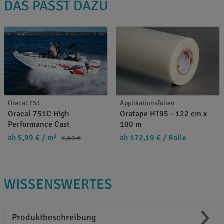
DAS PASST DAZU
Oracal 751
Applikationsfolien
Oracal 751C High
Oratape HT95 - 122 cm x
Performance Cast
100 m
ab 5,99 €
/ m²
ab 172,19 €
/ Rolle
7,69 €
WISSENSWERTES
Produktbeschreibung