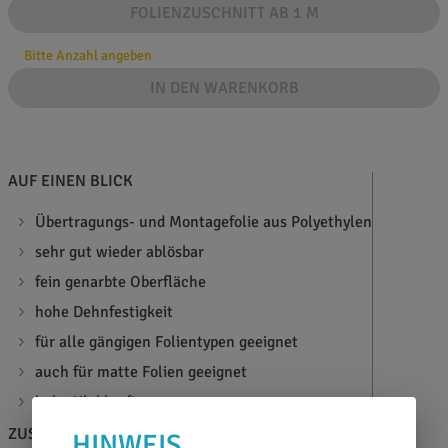
FOLIENZUSCHNITT AB 1 M
Bitte Anzahl angeben
IN DEN WARENKORB
AUF EINEN BLICK
Übertragungs- und Montagefolie aus Polyethylen
sehr gut wieder ablösbar
fein genarbte Oberfläche
hohe Dehnfestigkeit
für alle gängigen Folientypen geeignet
auch für matte Folien geeignet
hohe Klebkraft
ZUSATZINFOS
BERATEN LASSEN
HINWEIS