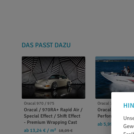
DAS PASST DAZU
Oracal 970 / 975
Oracal 751
HI
Oracal / 970RA+ Rapid Air /
Oracal 751C Hig
Special Effect / Shift Effect
Performance Cas
Unse
- Premium Wrapping Cast
ab 5,99 €
/ m²
7,
Gewe
ab 13,24 €
/ m²
18,09 €