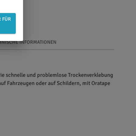
R FÜR
HNISCHE INFORMATIONEN
die schnelle und problemlose Trockenverklebung
auf Fahrzeugen oder auf Schildern, mit Oratape
nsstabilität. Das Übertragungstape ist für
esonders glatt für schnelle und problemlose