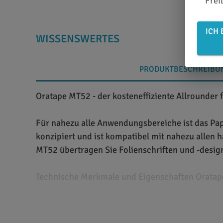
Frei
ICH 
WISSENSWERTES
PRODUKTBESCHREIBU
Oratape MT52 - der kosteneffiziente Allrounder 
Für nahezu alle Anwendungsbereiche ist das Pap
konzipiert und ist kompatibel mit nahezu allen 
MT52 übertragen Sie Folienschriften und -design
Technische Merkmale und Eigenschaften Orata
Bei Oratape MT52 handelt es sich um eine Übertr
gängige Selbstklebefolien mit glänzender und ma