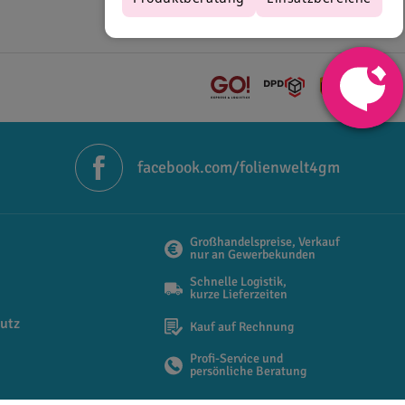
facebook.com/folienwelt4gm
Großhandelspreise, Verkauf
nur an Gewerbekunden
Schnelle Logistik,
kurze Lieferzeiten
utz
Kauf auf Rechnung
Profi-Service und
persönliche Beratung