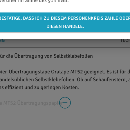
berufler im Sinne des §14 BGB.
BESTÄTIGE, DASS ICH ZU DIESEM PERSONENKREIS ZÄHLE ODE
DIESEN HANDELE.
NG
TEC
für die Übertragung von Selbstklebefolien
ier-Übertragungstape Oratape MT52 geeignet. Es ist für 
handelsüblichen Selbstklebefolien. Ob auf Schaufenstern, 
s effizient und zu geringen Kosten.
pe MT52 Übertragungspapier
agungspapier mit hoher Reißfestigkeit und guter Dimensio
tter Oberfläche geeignet. Die Oberseite des Papiers ist b