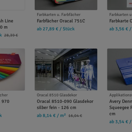
Farbkarten u. Farbfächer
Farbkarten u
sh Line
Farbfächer Oracal 751C
Farbkarte 
50 m
ab 27,89 €
/ Stück
ab 3,56 €
/
k
28,39 €
ächer
Oracal 8510 Glasdekor
Applikation
l 970
Oracal 8510-090 Glasdekor
Avery Denn
silber fein - 126 cm
Squeegee P
cm
k
ab 8,14 €
/ m²
16,04 €
ab 3,54 €
/