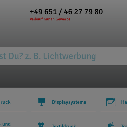
+49 651 / 46 27 79 80
Verkauf nur an Gewerbe
druck
Displaysysteme
Ha
- und
Textildruck
To