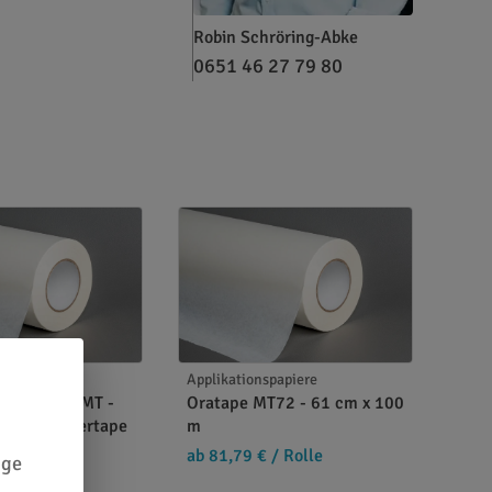
Robin Schröring-Abke
0651 46 27 79 80
papiere
Applikationspapiere
per Basic MT -
Oratape MT72 - 61 cm x 100
0 m Transfertape
m
ab 81,79 €
/ Rolle
ige
/ Rolle