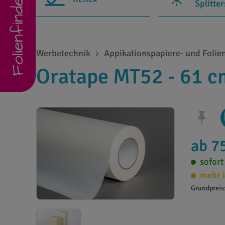
Folienfinder
Splitte
Werbetechnik
Appikationspapiere- und Folie
Oratape MT52 - 61 c
ab 7
sofort
mehr i
Grundpreis