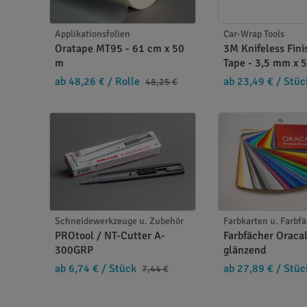
Applikationsfolien
Car-Wrap Tools
Oratape MT95 - 61 cm x 50
3M Knifeless Fini
m
Tape - 3,5 mm x 
ab 48,26 €
/ Rolle
ab 23,49 €
/ Stüc
48,25 €
Schneidewerkzeuge u. Zubehör
Farbkarten u. Farbf
PROtool / NT-Cutter A-
Farbfächer Oraca
300GRP
glänzend
ab 6,74 €
/ Stück
ab 27,89 €
/ Stüc
7,44 €