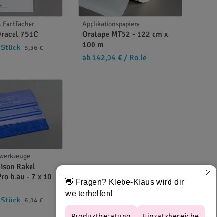
. Farbfächer
Applikationspapiere
Oracal 751C
Oratape MT52 - 122 cm x
100 m
 Stück
3,56 €
ab 142,04 €
/ Rolle
swerkzeuge
ison Rakel
ro blau - 7 x 10
 Stück
6,04 €