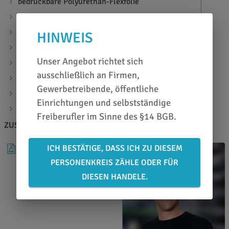
bedruckbare Polyurethan-Flexfolie
extrem waschbeständig durch Spezialbeschichtung
sehr gute Verarbeitungseigenschaften
HINWEIS
mit Solvent Tinten bedruckbar
Unser Angebot richtet sich
Übertragungsmaterial: Poli-Tack 854 & 870
ausschließlich an Firmen,
Materialstärke: 80µ
Gewerbetreibende, öffentliche
Trägermaterial: PET - transp. nicht rückklebend
Einrichtungen und selbstständige
Verarbeitung: 160°C - 15 Sekunden, mittlerer Druck
Freiberufler im Sinne des §14 BGB.
ZUSATZINFOS
BERATEN LASSEN
ICH BESTÄTIGE, DASS ICH ZU DIESEM
DATENBLATT
PERSONENKREIS ZÄHLE ODER FÜR
DIESEN HANDELE.