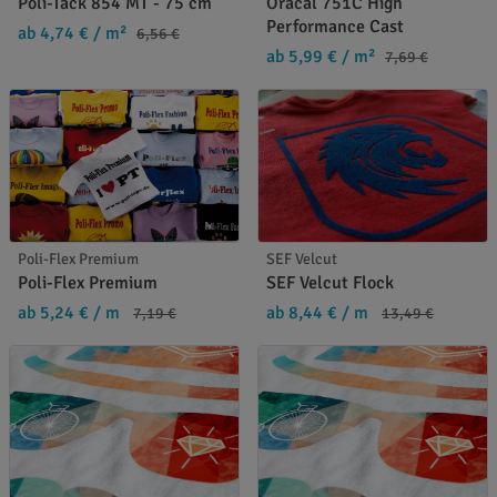
Poli-Tack 854 MT - 75 cm
Oracal 751C High
Performance Cast
ab 4,74 €
/ m²
6,56 €
ab 5,99 €
/ m²
7,69 €
Poli-Flex Premium
SEF Velcut
Poli-Flex Premium
SEF Velcut Flock
ab 5,24 €
/ m
ab 8,44 €
/ m
7,19 €
13,49 €