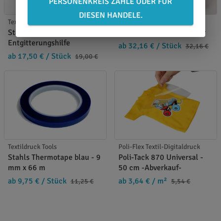
PERSONENKREIS ZÄHLE ODER FÜR
DIESEN HANDELE.
Textildruck Tools
Textildruck Tools
Stahls LED Weeder -
Tesa Thermotape Abroller
Entgitterungshilfe
ab 32,16 €
/ Stück
32,16 €
ab 17,50 €
/ Stück
19,00 €
Textildruck Tools
Poli-Flex Textil-Digitaldruck
Stahls Thermotape blau - 9
Poli-Tack 870 Universal -
mm x 66 m
50 cm -Abverkauf-
ab 9,75 €
/ Stück
ab 3,64 €
/ m²
11,25 €
5,54 €