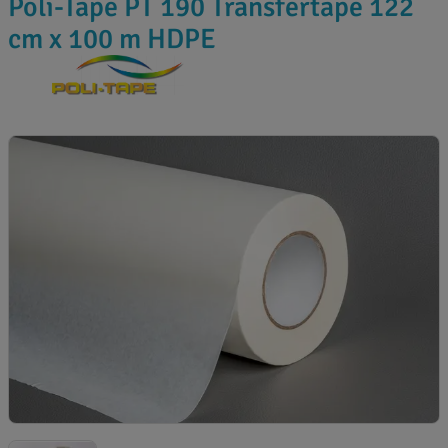
Poli-Tape PT 190 Transfertape 122
cm x 100 m HDPE