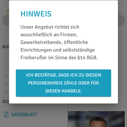
Bitte Anzahl angeben
HINWEIS
IN DEN WARENKORB
Unser Angebot richtet sich
ausschließlich an Firmen,
Gewerbetreibende, öffentliche
AUF EINEN BLICK
Einrichtungen und selbstständige
Freiberufler im Sinne des §14 BGB.
Übertragungsfolie aus HDPE (Pyramidenprägung)
ausgezeichnete Planlage - keine Faltenbildung
ICH BESTÄTIGE, DASS ICH ZU DIESEM
hohe Dehnfestigkeit - exakte Positionierung
PERSONENKREIS ZÄHLE ODER FÜR
Nass- und Trockenverklebung geeignet
DIESEN HANDELE.
mittlere Klebkraft
ZUSATZINFOS
BERATEN LASSEN
DATENBLATT