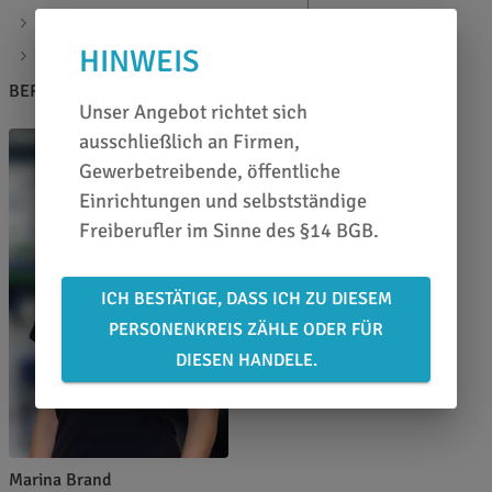
inklusive Tragetasche
HINWEIS
Ober- und Unterseite: Klick-System
BERATEN LASSEN
Unser Angebot richtet sich
ausschließlich an Firmen,
Gewerbetreibende, öffentliche
Einrichtungen und selbstständige
Freiberufler im Sinne des §14 BGB.
ICH BESTÄTIGE, DASS ICH ZU DIESEM
PERSONENKREIS ZÄHLE ODER FÜR
DIESEN HANDELE.
Marina Brand