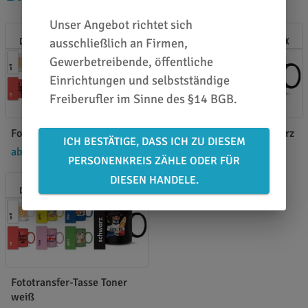
Unser Angebot richtet sich
ausschließlich an Firmen,
Gewerbetreibende, öffentliche
Einrichtungen und selbstständige
Freiberufler im Sinne des §14 BGB.
Fototransfer-Tasse rot
Fototransfer-Tasse schwarz
ICH BESTÄTIGE, DASS ICH ZU DIESEM
ab 88,80 €
/ VE
ab 88,80 €
/ VE
PERSONENKREIS ZÄHLE ODER FÜR
DIESEN HANDELE.
Fototransfer-Tasse Toner
weiß