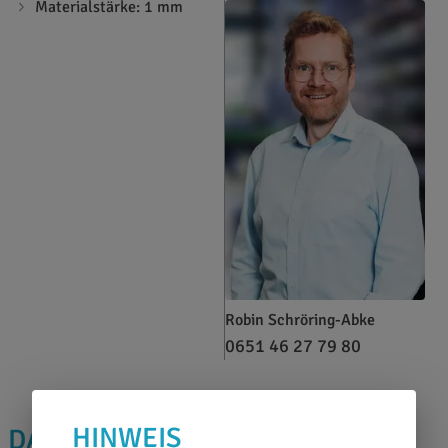
Materialstärke: 1 mm
Robin Schröring-Abke
0651 46 27 79 80
HINWEIS
DAS PASST DAZU