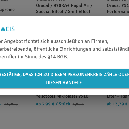
Oracal / 970RA+ Rapid Air /
Oracal 75
Supreme
Special Effect / Shift Effect
Performan
- Premium Wrapping Cast
ab 5,99 €
/
26,24 €
ab 13,24 €
/ m²
18,09 €
NWEIS
r Angebot richtet sich ausschließlich an Firmen,
rbetreibende, öffentliche Einrichtungen und selbstständ
berufler im Sinne des §14 BGB.
BESTÄTIGE, DASS ICH ZU DIESEM PERSONENKREIS ZÄHLE ODE
DIESEN HANDELE.
rnung
Applikationswerkzeuge
Reinigung u
dhesive
PROtool Rakel Squeegee
PROfluid S
Yellotools Mikrofaser 7x10
Liter – Rei
k
ab 3,99 €
/ Stück
ab 13,79 €
33,29 €
4,94 €