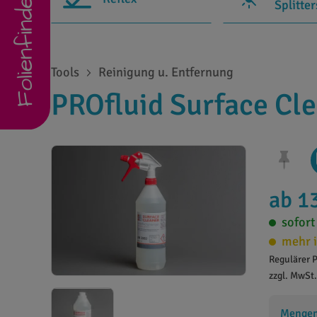
Folienfinder
Splitte
Tools
Reinigung u. Entfernung
PROfluid Surface Clea
ab 1
sofort
mehr i
Regulärer P
zzgl. MwSt
Mengens