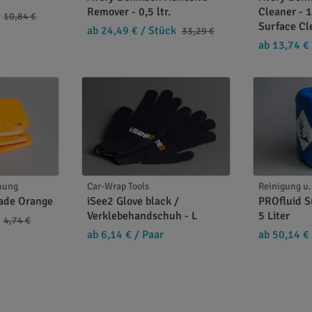
lösemittelbeständig)
Remover - 0,5 ltr.
Cleaner - 1 
10,84 €
Surface Cl
ab 24,49 €
/ Stück
33,29 €
ab 13,74 €
n Oberflächen verwenden
en Sie eine professionelle Oberflächenvorbereitung und sc
rnung
Car-Wrap Tools
Reinigung u
lade Orange
iSee2 Glove black /
PROfluid S
Verklebehandschuh - L
5 Liter
4,74 €
ab 6,14 €
/ Paar
ab 50,14 €