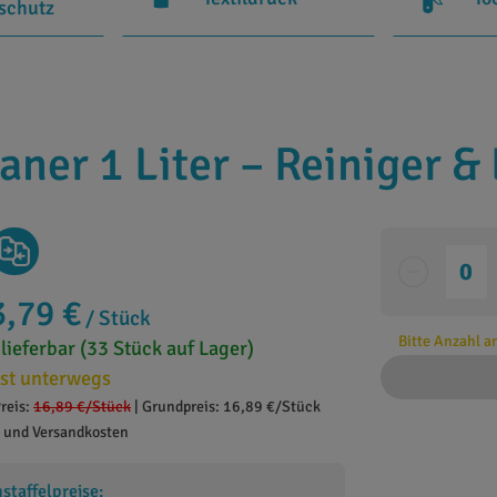
rschutz
ner 1 Liter – Reiniger & 
3,79 €
/ Stück
Bitte Anzahl 
 lieferbar (33 Stück auf Lager)
st unterwegs
reis:
16,89 €
/Stück
|
Grundpreis: 16,89 €/Stück
. und Versandkosten
taffelpreise: