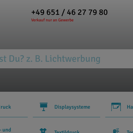
+49 651 / 46 27 79 80
Verkauf nur an Gewerbe
druck
Displaysysteme
Ha
- und
Textildruck
To