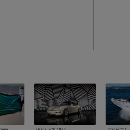
preme
Oracal 970 / 975
Oracal 751