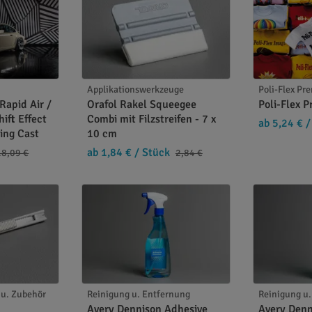
und Silikonrückstände zuverlässig
hlieren oder Rückstände
Applikationswerkzeuge
Poli-Flex P
ebnis von Folien deutlich
Rapid Air /
Orafol Rakel Squeegee
Poli-Flex 
und abwischen
hift Effect
Combi mit Filzstreifen - 7 x
ab 5,24 €
/
ing Cast
10 cm
ab 1,84 €
/ Stück
18,09 €
2,84 €
fläche aufsprühen und mit einem sauberen, fusselfreien 
üften lassen.
u. Zubehör
Reinigung u. Entfernung
Reinigung u
Avery Dennison Adhesive
Avery Denn