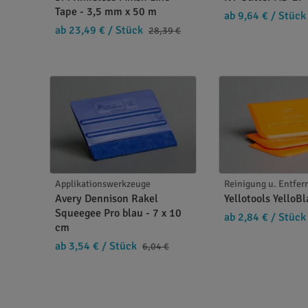
Geeignet für: Lacke, Metalle, Kunststoffe (
Tape - 3,5 mm x 50 m
ab 9,64 €
/ Stück
ab 23,49 €
/ Stück
28,39 €
Sicherheits- und Anwendungshinweise
Nur auf geeigneten, lösemittelbeständige
Für ausreichende Belüftung sorgen
Kontakt mit Haut und Augen vermeiden
Mit dem
PROfluid Surface Cleaner 1 Liter
erziel
hochwertige Folierungen.
Applikationswerkzeuge
Reinigung u. Entfe
Avery Dennison Rakel
Yellotools YelloB
Squeegee Pro blau - 7 x 10
ab 2,84 €
/ Stück
cm
ab 3,54 €
/ Stück
6,04 €