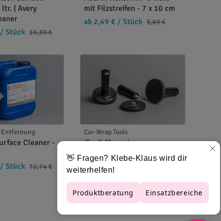
ltr. | Avery
mit Filzstreifen - 7 x 10 cm
eaner
ab 2,49 €
/ Stück
3,69 €
/ Stück
19,39 €
haffen die perfekte Basis für langlebige und
. Entfernung
Car-Wrap Tools
urface Cleaner -
iSee2 Magnet
ab 4,34 €
/ Stück
6,24 €
/ Stück
72,74 €