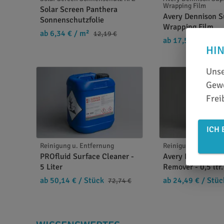
Wrapping Film
Solar Screen Panthera
Avery Dennison 
Sonnenschutzfolie
Wrapping Film
ab 6,34 €
/ m²
12,19 €
ab 17,59 €
/ m²
HI
Unse
Gewe
Frei
ICH 
Reinigung u. Entfernung
Reinigung u. Entfe
PROfluid Surface Cleaner -
Avery Dennison A
5 Liter
Remover - 0,5 ltr.
ab 50,14 €
/ Stück
ab 24,49 €
/ Stüc
72,74 €