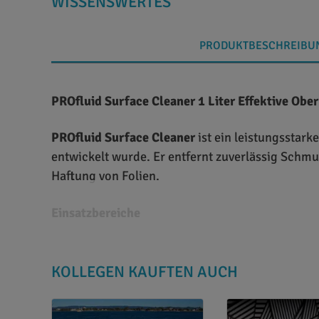
WISSENSWERTES
PRODUKTBESCHREIBU
PROfluid Surface Cleaner 1 Liter Effektive Obe
PROfluid Surface Cleaner
ist ein leistungsstark
entwickelt wurde. Er entfernt zuverlässig Schmu
Haftung von Folien.
Einsatzbereiche
Fahrzeugfolierung (Car Wrapping)
Werbetechnik und Plotteranwendungen
KOLLEGEN KAUFTEN AUCH
Industrie- und Werkstattanwendungen
Vorbereitung glatter Oberflächen vor Verk