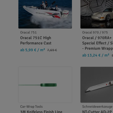
Vorteile im Überblick
Starke Reinigungskraft:
Entfernt Fett, Öl 
Schnell verdunstend:
Hinterlässt keine Sc
Oracal 751
Oracal 970 / 975
Optimale Haftung:
Verbessert das Klebeerg
Oracal 751C High
Oracal / 970RA+ 
Einfache Anwendung:
Direkt aufsprühen 
Performance Cast
Special Effect / S
- Premium Wrapp
ab 5,99 €
/ m²
7,69 €
Anwendung
ab 13,24 €
/ m²
Den
Surface Cleaner
auf die zu reinigende Ober
wiederholen. Vor der Verklebung vollständig abl
Produktdetails
Inhalt: 1 Liter
Car-Wrap Tools
Schneidewerkzeuge 
Anwendung: Reinigung & Entfettung
3M Knifeless Finish Line
NT-Cutter AD-2P