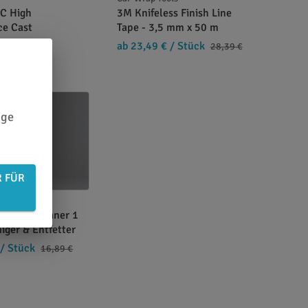
1C High
3M Knifeless Finish Line
ce Cast
Tape - 3,5 mm x 50 m
 m²
ab 23,49 €
/ Stück
7,69 €
28,39 €
ige
R FÜR
. Entfernung
urface Cleaner 1
niger & Entfetter
/ Stück
16,89 €