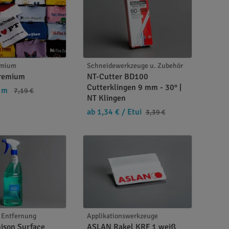
remium
Schneidewerkzeuge u. Zubehör
Premium
NT-Cutter BD100
Cutterklingen 9 mm - 30° |
 m
7,19 €
NT Klingen
ab 1,34 €
/ Etui
3,39 €
Tuch abwischen. Bei Bedarf den Vorgang
. Entfernung
Applikationswerkzeuge
ison Surface
ASLAN Rakel KRF 1 weiß