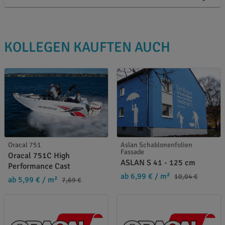
KOLLEGEN KAUFTEN AUCH
Oracal 751
Aslan Schablonenfolien
Fassade
Oracal 751C High
ASLAN S 41 - 125 cm
Performance Cast
ab 6,99 €
/ m²
10,04 €
ab 5,99 €
/ m²
7,69 €