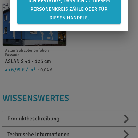
ICH BESTÄTIGE, DASS ICH ZU DIESEM
PERSONENKREIS ZÄHLE ODER FÜR
DIESEN HANDELE.
Aslan Schablonenfolien
Fassade
ASLAN S 41 - 125 cm
ab 6,99 €
/ m²
10,04 €
WISSENSWERTES
Produktbeschreibung
Technische Informationen