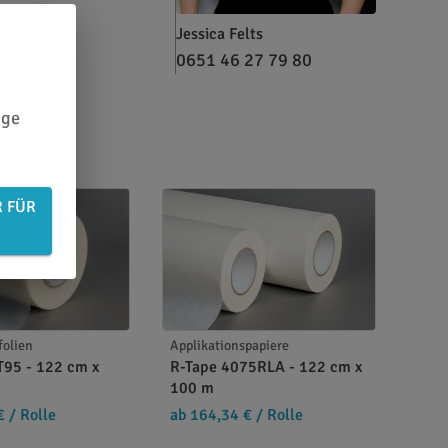
Jessica Felts
0651 46 27 79 80
ige
R FÜR
folien
Applikationspapiere
95 - 122 cm x
R-Tape 4075RLA - 122 cm x
100 m
€
/ Rolle
ab 164,34 €
/ Rolle