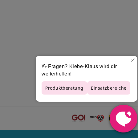
er ist auf Naturkautschuk-Basis ausgeführt und
tape, sodass das Material problemlos über
ten. R-Tape 4050RLA Transfertape ist für die
n einsetzen. Die Materialstärke beträgt 0,115
erschiedlichen Breiten auf Rollen zu je 100
lerer Klebkraft-Einstellung für Sie in mehreren
reis und mit kurzer Lieferzeit.