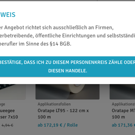
NWEIS
r Angebot richtet sich ausschließlich an Firmen,
rbetreibende, öffentliche Einrichtungen und selbstständ
berufler im Sinne des §14 BGB.
BESTÄTIGE, DASS ICH ZU DIESEM PERSONENKREIS ZÄHLE ODE
DIESEN HANDELE.
uge
Applikationsfolien
Applikations
queegee
Oratape LT95 - 122 cm x
Oratape MT
aser 7x10
100 m
100 m
ab 172,19 €
/ Rolle
ab 171,36 
4,94 €