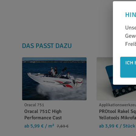
HI
Unse
Gewe
Frei
DAS PASST DAZU
ICH 
Oracal 751
Applikationswerkze
Oracal 751C High
PROtool Rakel S
Performance Cast
Yellotools Mikrof
ab 5,99 €
/ m²
ab 3,99 €
/ Stück
7,69 €