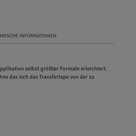
HNISCHE INFORMATIONEN
plikation selbst größter Formate erleichtert.
ohne das sich das Transfertape von der zu
ls Übertragungspapier für höchste Ansprüche.
e übertragen. Von Vorteil ist hierbei die
ormaten eine faltenfreie Applikation