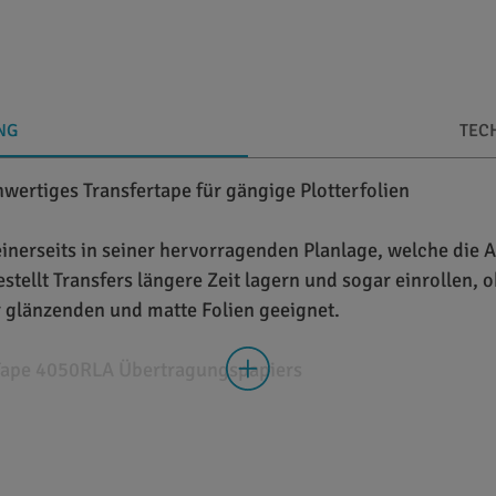
NG
TEC
wertiges Transfertape für gängige Plotterfolien
nerseits in seiner hervorragenden Planlage, welche die Ap
stellt Transfers längere Zeit lagern und sogar einrollen, 
r glänzenden und matte Folien geeignet.
Tape 4050RLA Übertragungspapiers
niertem Spezialpapier hergestellt und präsentiert sich a
ich alle Folienplots zuverlässig auf die meisten Untergründ
s Papiers, denn hierdurch lässt sich sogar bei größten F