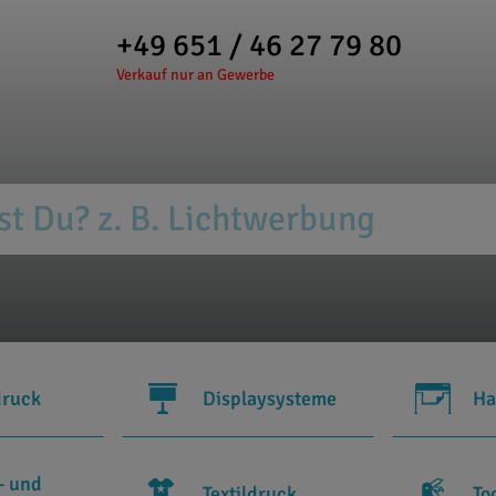
+49 651 / 46 27 79 80
Verkauf nur an Gewerbe
druck
Displaysysteme
Ha
- und
Textildruck
To