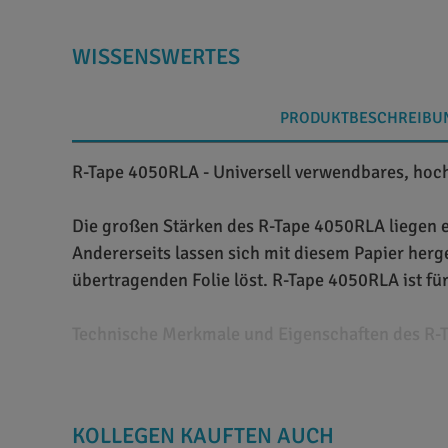
WISSENSWERTES
PRODUKTBESCHREIBU
R-Tape 4050RLA - Universell verwendbares, hoch
Die großen Stärken des R-Tape 4050RLA liegen ei
Andererseits lassen sich mit diesem Papier herge
übertragenden Folie löst. R-Tape 4050RLA ist fü
Technische Merkmale und Eigenschaften des R-
Das Transfertape R-Tape 4050RLA ist aus impräg
Von der kleinsten bis zu größten Schrift lassen s
KOLLEGEN KAUFTEN AUCH
exzellente Planlage und geringe Längsdehnung de