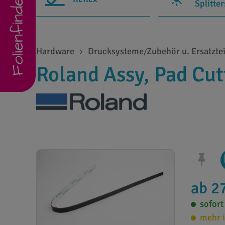
Folienfinder
Splitte
Hardware
Drucksysteme
Zubehör u. Ersatzte
/
Roland Assy, Pad Cu
ab 2
sofort
mehr i