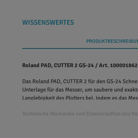
WISSENSWERTES
PRODUKTBESCHREIBU
Roland PAD, CUTTER 2 GS-24 / Art. 1000018621
Das Roland PAD, CUTTER 2 für den GS-24 Schneidep
Unterlage für das Messer, um saubere und exakte
Langlebigkeit des Plotters bei, indem es das Me
Technische Merkmale und Eigenschaften des R
Das Schneidunterlagen-Pad besteht aus robustem
sorgt dafür, dass das Messer optimal auf der Unt