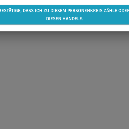
BESTÄTIGE, DASS ICH ZU DIESEM PERSONENKREIS ZÄHLE ODE
DIESEN HANDELE.