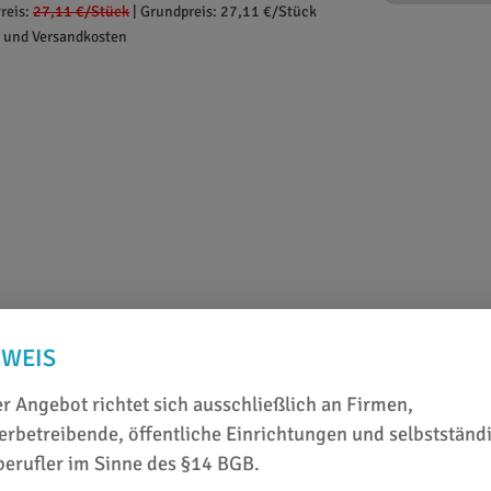
reis:
27,11 €
/Stück
|
Grundpreis: 27,11 €/Stück
. und Versandkosten
NWEIS
r Angebot richtet sich ausschließlich an Firmen,
rbetreibende, öffentliche Einrichtungen und selbstständ
berufler im Sinne des §14 BGB.