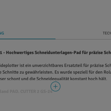
NG
TEC
 - Hochwertiges Schneidunterlagen-Pad für präzise Sch
lotter ist ein unverzichtbares Ersatzteil für präzise Sch
 Schnitte zu gewährleisten. Es wurde speziell für den Rol
sser schont und die Schneidequalität konstant hoch hält.
oland PAD, CUTTER 2 GS-24
 Material, das Schnitte sauber durchdringen lässt, ohne 
erlage geführt wird, was zu exakten Schnittergebnissen fü