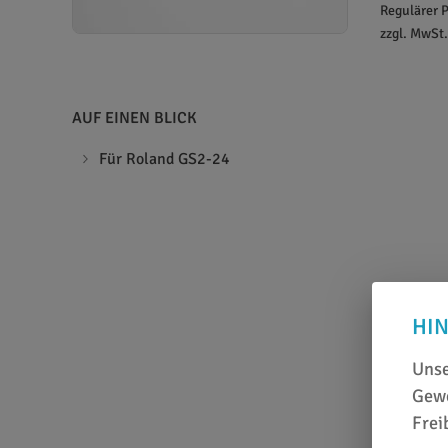
Regulärer P
zzgl. MwSt
AUF EINEN BLICK
Für Roland GS2-24
HI
Unse
Gewe
Frei