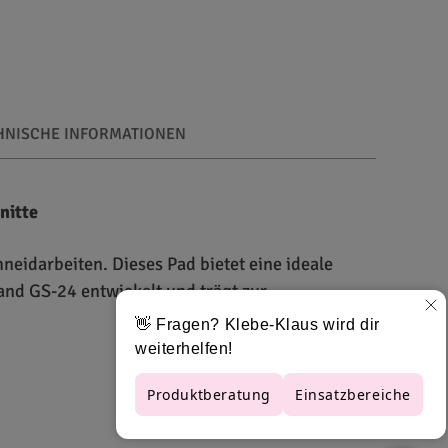
HNISCHE INFORMATIONEN
nitte
neidarbeiten. Dieses Pad bietet eine ideale
and GS-24 entwickelt und trägt zur
die Klinge zu beschädigen. Die präzise Passform
hrt. Dieses Pad ist langlebig und