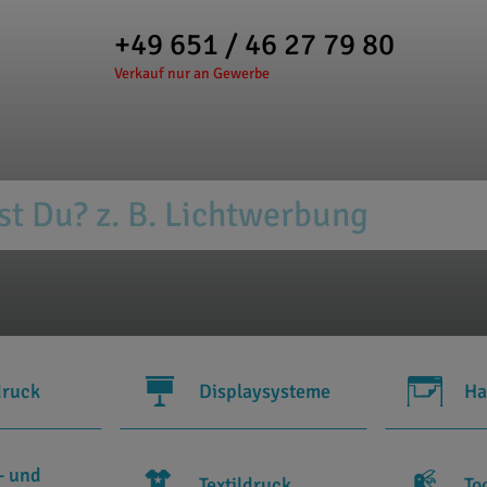
+49 651 / 46 27 79 80
Verkauf nur an Gewerbe
druck
Displaysysteme
Ha
- und
Textildruck
To