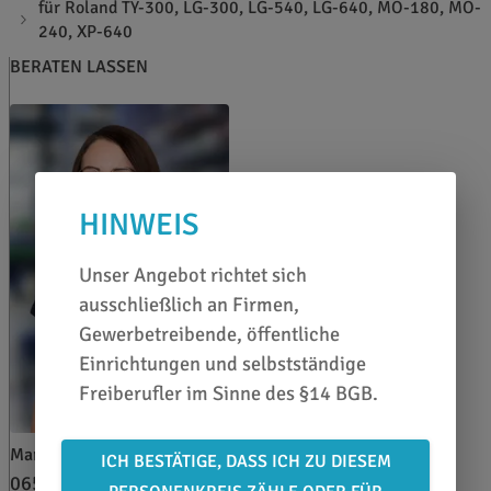
für Roland TY-300, LG-300, LG-540, LG-640, MO-180, MO-
240, XP-640
BERATEN LASSEN
HINWEIS
Unser Angebot richtet sich
ausschließlich an Firmen,
Gewerbetreibende, öffentliche
Einrichtungen und selbstständige
Freiberufler im Sinne des §14 BGB.
Marina Brand
ICH BESTÄTIGE, DASS ICH ZU DIESEM
0651 46 27 79 80