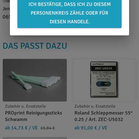
ICH BESTÄTIGE, DASS ICH ZU DIESEM
Jennifer Greinert
PERSONENKREIS ZÄHLE ODER FÜR
0651 46 27 79 80
DIESEN HANDELE.
DAS PASST DAZU
Zubehör u. Ersatzteile
Zubehör u. Ersatzteile
PROprint Reinigungssticks
Roland Schleppmesser 55°
Schwamm
0.25 / Art. ZEC-U5032
ab 14,73 €
/ VE
ab 91,00 €
/ VE
19,84 €