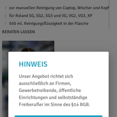
zur manuellen Reinigung von Captop, Wischer und Kopf
für Roland SG, SG2, SG3 und VG, VG2, VG3, XP
500 ml. Reinigungsflüssigkeit in der Flasche
BERATEN LASSEN
HINWEIS
Unser Angebot richtet sich
ausschließlich an Firmen,
Gewerbetreibende, öffentliche
Einrichtungen und selbstständige
Freiberufler im Sinne des §14 BGB.